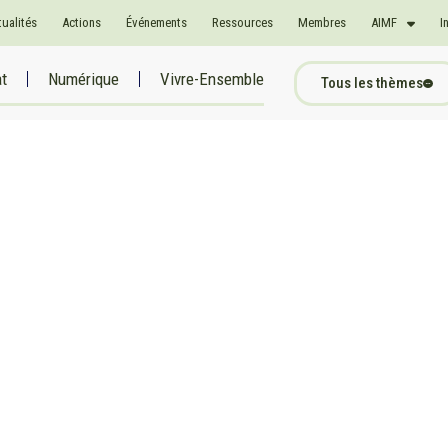
tualités
Actions
Événements
Ressources
Membres
AIMF
I
at
Numérique
Vivre-Ensemble
Tous les thèmes