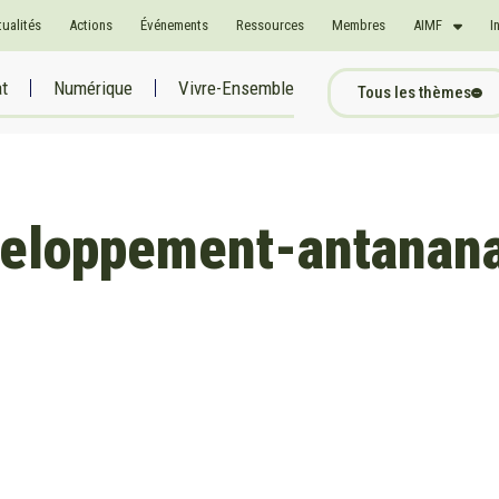
tualités
Actions
Événements
Ressources
Membres
AIMF
I
at
Numérique
Vivre-Ensemble
Tous les thèmes
veloppement-antanana