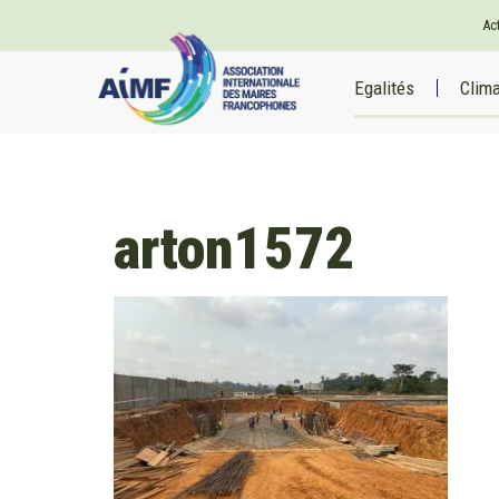
Ac
Egalités
Clim
arton1572