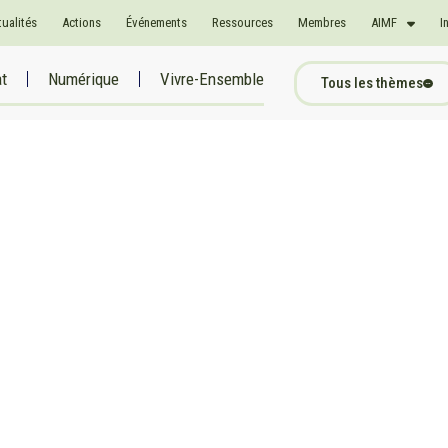
tualités
Actions
Événements
Ressources
Membres
AIMF
I
at
Numérique
Vivre-Ensemble
Tous les thèmes