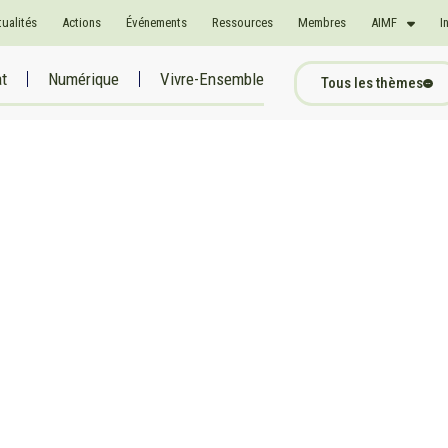
tualités
Actions
Événements
Ressources
Membres
AIMF
I
at
Numérique
Vivre-Ensemble
Tous les thèmes