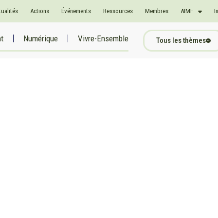
tualités
Actions
Événements
Ressources
Membres
AIMF
I
at
Numérique
Vivre-Ensemble
Tous les thèmes