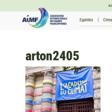
Ac
Egalités
Clim
arton2405