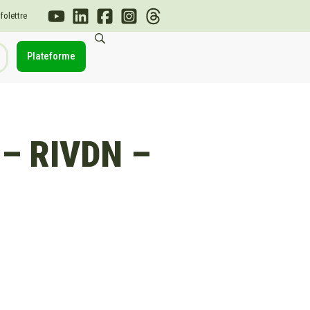
nfolettre
Plateforme
– RIVDN –