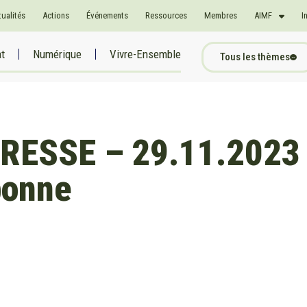
tualités
Actions
Événements
Ressources
Membres
AIMF
I
at
Numérique
Vivre-Ensemble
Tous les thèmes
ESSE – 29.11.2023 
bonne