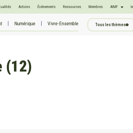
tualités
Actions
Événements
Ressources
Membres
AIMF
I
at
Numérique
Vivre-Ensemble
Tous les thèmes
e (12)