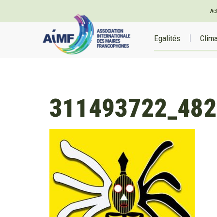
Ac
Egalités
Clim
311493722_482