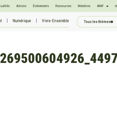
tualités
Actions
Événements
Ressources
Membres
AIMF
I
at
Numérique
Vivre-Ensemble
Tous les thèmes
269500604926_449