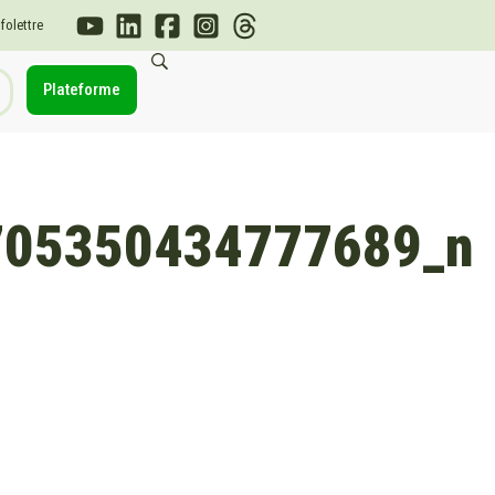
nfolettre
Plateforme
705350434777689_n