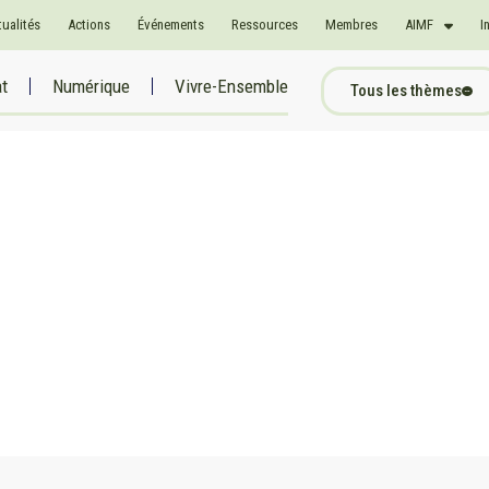
tualités
Actions
Événements
Ressources
Membres
AIMF
I
at
Numérique
Vivre-Ensemble
Tous les thèmes