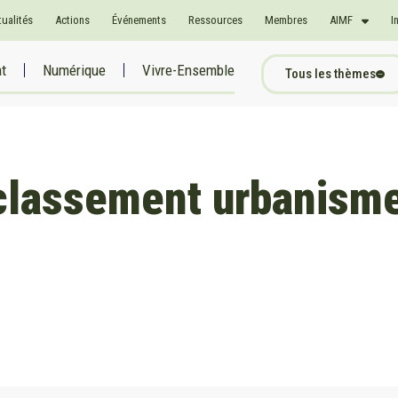
tualités
Actions
Événements
Ressources
Membres
AIMF
I
at
Numérique
Vivre-Ensemble
Tous les thèmes
classement urbanism