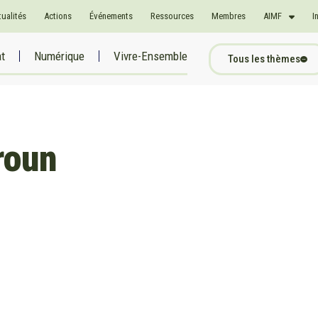
tualités
Actions
Événements
Ressources
Membres
AIMF
I
at
Numérique
Vivre-Ensemble
Tous les thèmes
roun