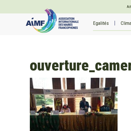
Ac
Egalités
Clim
ouverture_came