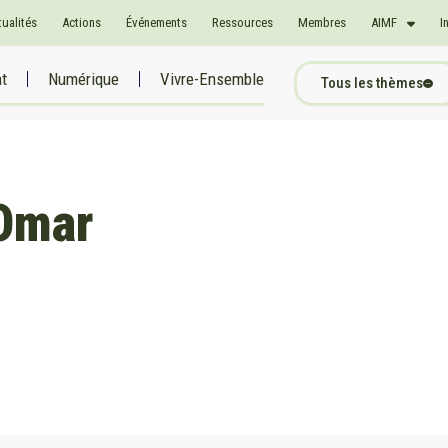
tualités
Actions
Événements
Ressources
Membres
AIMF
I
at
Numérique
Vivre-Ensemble
Tous les thèmes
Omar