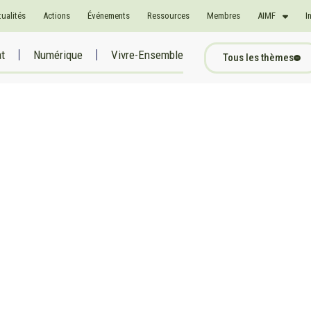
tualités
Actions
Événements
Ressources
Membres
AIMF
I
at
Numérique
Vivre-Ensemble
Tous les thèmes