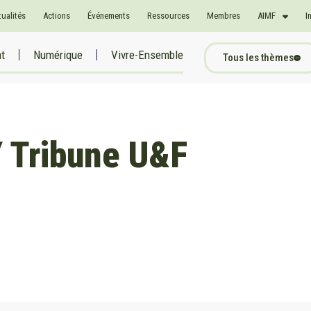
tualités
Actions
Événements
Ressources
Membres
AIMF
I
at
Numérique
Vivre-Ensemble
Tous les thèmes
Tribune U&F