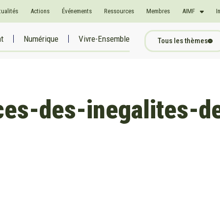
tualités
Actions
Événements
Ressources
Membres
AIMF
I
at
Numérique
Vivre-Ensemble
Tous les thèmes
ces-des-inegalites-d