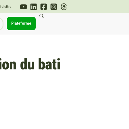
nfolettre
Plateforme
on du bati