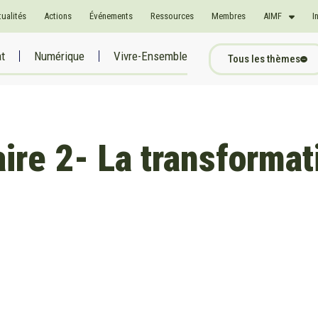
tualités
Actions
Événements
Ressources
Membres
AIMF
I
at
Numérique
Vivre-Ensemble
Tous les thèmes
re 2- La transformati