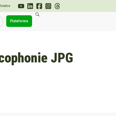
nfolettre
Plateforme
ncophonie JPG