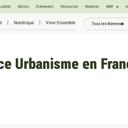
tualités
Actions
Événements
Ressources
Membres
AIMF
I
at
Numérique
Vivre-Ensemble
Tous les thèmes
ce Urbanisme en Fra