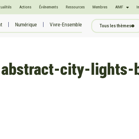
tualités
Actions
Événements
Ressources
Membres
AIMF
I
at
Numérique
Vivre-Ensemble
Tous les thèmes
abstract-city-lights