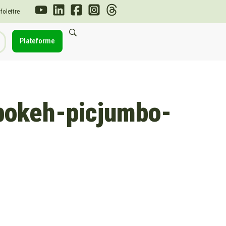
nfolettre
Plateforme
-bokeh-picjumbo-