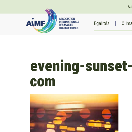
Cookies management panel
Ac
Egalités
Clim
evening-sunset-
com