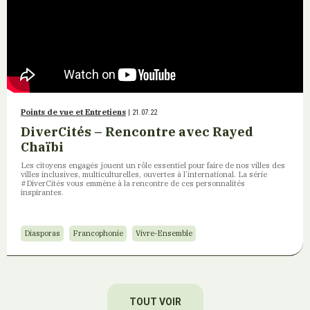
Points de vue et Entretiens
| 21.07.22
DiverCités – Rencontre avec Rayed
Chaïbi
Les citoyens engagés jouent un rôle essentiel pour faire de nos villes des
villes inclusives, multiculturelles, ouvertes à l’international. La série
#DiverCités vous emmène à la rencontre de ces personnalités
inspirantes.
Diasporas
Francophonie
Vivre-Ensemble
TOUT VOIR