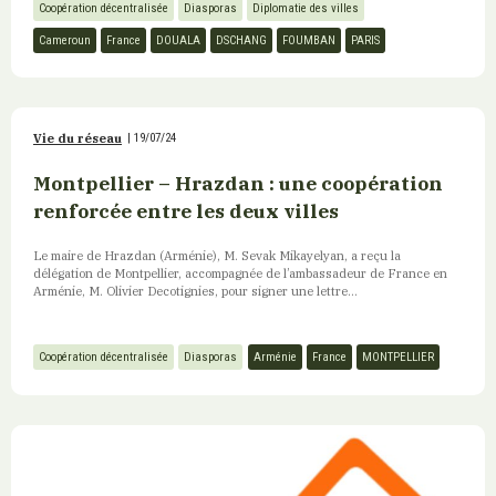
Coopération décentralisée
Diasporas
Diplomatie des villes
Cameroun
France
DOUALA
DSCHANG
FOUMBAN
PARIS
Vie du réseau
|
19/07/24
Montpellier – Hrazdan : une coopération
renforcée entre les deux villes
Le maire de Hrazdan (Arménie), M. Sevak Mikayelyan, a reçu la
délégation de Montpellier, accompagnée de l’ambassadeur de France en
Arménie, M. Olivier Decotignies, pour signer une lettre...
Coopération décentralisée
Diasporas
Arménie
France
MONTPELLIER