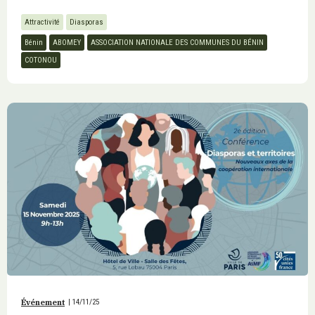
Attractivité
Diasporas
Bénin
ABOMEY
ASSOCIATION NATIONALE DES COMMUNES DU BÉNIN
COTONOU
Événement
|
14/11/25