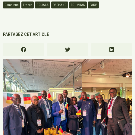
Cameroun
France
DOUALA
DSCHANG
FOUMBAN
PARIS
PARTAGEZ CET ARTICLE