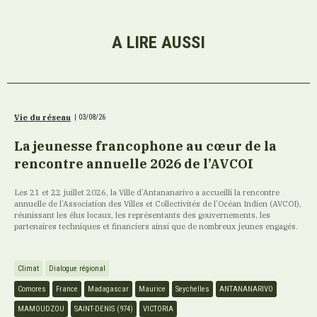
A LIRE AUSSI
Vie du réseau
|
03/08/26
La jeunesse francophone au cœur de la
rencontre annuelle 2026 de l’AVCOI
Les 21 et 22 juillet 2026, la Ville d’Antananarivo a accueilli la rencontre
annuelle de l’Association des Villes et Collectivités de l’Océan Indien (AVCOI),
réunissant les élus locaux, les représentants des gouvernements, les
partenaires techniques et financiers ainsi que de nombreux jeunes engagés.
Climat
Dialogue régional
Comores
France
Madagascar
Maurice
Seychelles
ANTANANARIVO
MAMOUDZOU
SAINT-DENIS (974)
VICTORIA