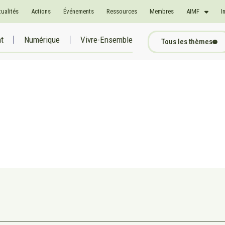
tualités
Actions
Événements
Ressources
Membres
AIMF
I
at
Numérique
Vivre-Ensemble
Tous les thèmes