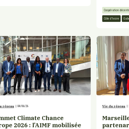
Coopération décent
Côte d’Ivoire
Gab
u réseau
|
04/06/26
Vie du réseau
|
mmet Climate Chance
Marseill
ope 2026 : l’AIMF mobilisée
partenar