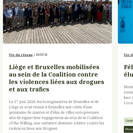
Vie du réseau
|
03/07/26
Vie d
Liège et Bruxelles mobilisées
Fé
au sein de la Coalition contre
él
les violences liées aux drogues
Nous 
et aux trafics
émine
hier 
Le 17 juin 2026, les bourgmestres de Bruxelles et de
Locau
Liège se sont réunis à Bruxelles aux côtés d'une
quinzaine de maires et d'élus de villes européennes
afin de signer leur engagement au sein de la Coalition
Coopé
of the Willing, une initiative destinée à lutter contre les
violences liées aux drogues.
Maro