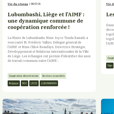
Vie du réseau
|
08/07/26
Vie d
Lubumbashi, Liège et l’AIMF :
Les
une dynamique commune de
Dans 
coopération renforcée !
décen
togol
La Maire de Lubumbashi, Mme Joyce Tunda Kazadi, a
togol
rencontré M. Frédéric Vallier, Délégué général de
l’AIM
l’AIMF, et Mme Chloé Beaufays, Directrice Stratégie,
Développement et Relations internationales de la Ville
de Liège. Les échanges ont permis d'identifier des axes
Coopé
de travail communs entre l’AIMF...
Togo
Coopération décentralisée
Services essentiels
Belgique
RDC
LIEGE
LUBUMBASHI