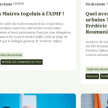
u réseau
|
07/07/26
Vie du réseau
|
 Maires togolais à l’AIMF !
Quel ave
urbains 
le cadre du renforcement de la coopération
Frédéric 
tralisée entre les collectivités territoriales
Roumani
aises et leurs partenaires français, une délégation
aise a été reçue le lundi 6 juillet 2026 au siège de
F par le Délégué général, M. Frédéric Vallier.
Au micro de La
sur RFI Roumani
Frédéric Vallier
centres urbains.
ration décentralisée
FAITIÈRE DES COMMUNES DE TOGO
Coopération décent
Roumanie
BUCA