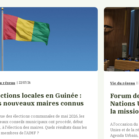
u réseau
|
22/07/26
Vie du réseau
|
ctions locales en Guinée :
Forum de
s nouveaux maires connus
Nations 
la missio
ssue des élections communales de mai 2026, les
eaux conseils municipaux ont procédé, début
A l'occasion d
et, à l'élection des maires. Quels résultats dans les
Unies et de la 
s membres de l’AIMF ?
Agenda Urbain, 