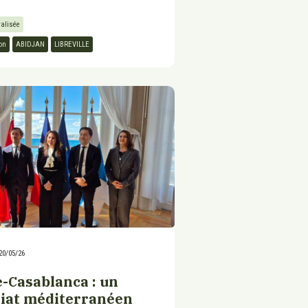
ralisée
on
ABIDJAN
LIBREVILLE
20/05/26
e-Casablanca : un
iat méditerranéen