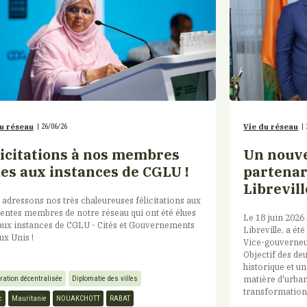
u réseau
|
26/06/26
Vie du réseau
|
licitations à nos membres
Un nouve
ues aux instances de CGLU !
partenar
Librevill
adressons nos très chaleureuses félicitations aux
ntes membres de notre réseau qui ont été élues
Le 18 juin 2026
aux instances de CGLU - Cités et Gouvernements
Libreville, a é
x Unis !
Vice-gouverneur
Objectif des deu
historique et un
matière d'urban
ration décentralisée
Diplomatie des villes
transformation
c
Mauritanie
NOUAKCHOTT
RABAT