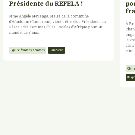
Présidente du REFELA !
pou
fr
Mme Angèle Meyanga, Maire de la commune
d’Afanloum (Cameroun) vient d’être élue Présidente du
À Bru
Réseau des Femmes Élues Locales d’Afrique pour un
Chanc
mandat de 3 ans.
engag
la vo
convi
Egalité femmes-hommes
Cameroun
clima
Clima
Belgi