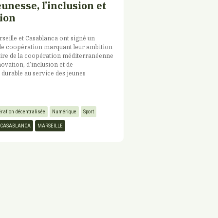
eunesse, l’inclusion et
tion
rseille et Casablanca ont signé un
de coopération marquant leur ambition
re de la coopération méditerranéenne
ovation, d’inclusion et de
durable au service des jeunes
ration décentralisée
Numérique
Sport
CASABLANCA
MARSEILLE