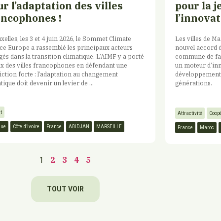
r l’adaptation des villes
pour la j
ancophones !
l’innova
xelles, les 3 et 4 juin 2026, le Sommet Climate
Les villes de Ma
e Europe a rassemblé les principaux acteurs
nouvel accord 
és dans la transition climatique. L’AIMF y a porté
commune de fai
ix des villes francophones en défendant une
un moteur d’inn
ction forte : l’adaptation au changement
développement 
tique doit devenir un levier de ...
générations.
t
Attractivité
Coopé
que
Côte d’Ivoire
France
ABIDJAN
MARSEILLE
France
Maroc
2
3
4
5
1
TOUT VOIR