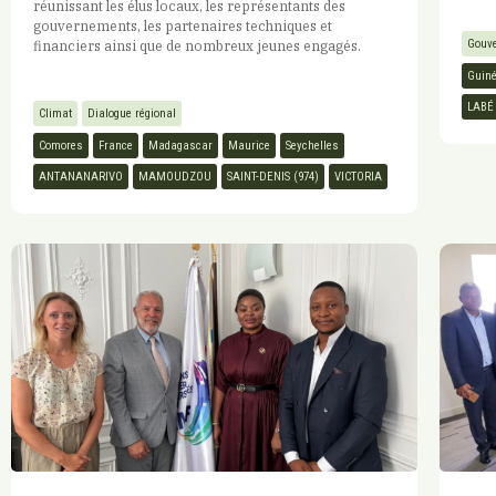
réunissant les élus locaux, les représentants des
gouvernements, les partenaires techniques et
Gouve
financiers ainsi que de nombreux jeunes engagés.
Guin
LABÉ
Climat
Dialogue régional
Comores
France
Madagascar
Maurice
Seychelles
ANTANANARIVO
MAMOUDZOU
SAINT-DENIS (974)
VICTORIA