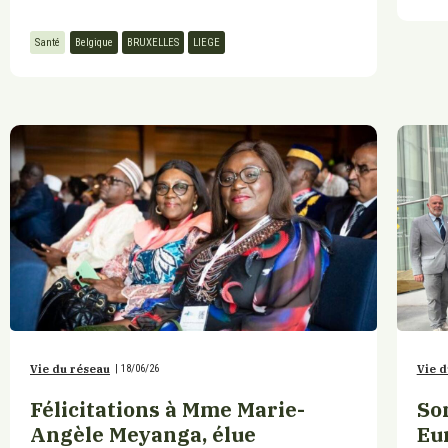
Santé
Belgique
BRUXELLES
LIEGE
Vie du réseau
|
18/06/26
Vie d
Félicitations à Mme Marie-
So
Angèle Meyanga, élue
Eur