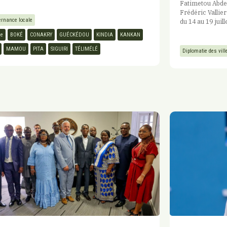
Fatimetou Abdel
Frédéric Vallie
rnance locale
du 14 au 19 juill
ée
BOKÉ
CONAKRY
GUÉCKÉDOU
KINDIA
KANKAN
MAMOU
PITA
SIGUIRI
TÉLIMÉLÉ
Diplomatie des vill