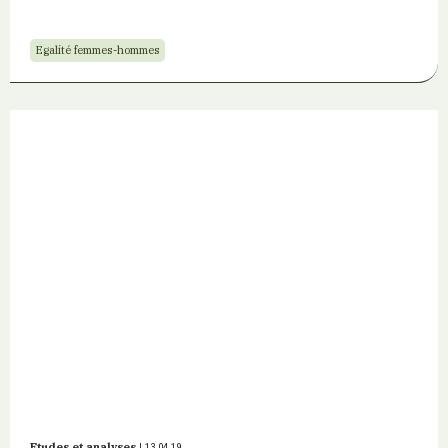
Egalité femmes-hommes
Etudes et analyses
| 13.04.19