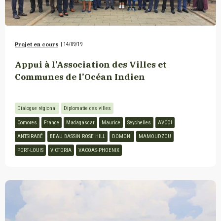
Projet en cours
|
14/09/19
Appui à l’Association des Villes et
Communes de l’Océan Indien
Dialogue régional
Diplomatie des villes
Comores
France
Madagascar
Maurice
Seychelles
AVCOI
ANTSIRABÉ
BEAU BASSIN ROSE HILL
DOMONI
MAMOUDZOU
PORT-LOUIS
VICTORIA
VACOAS-PHOENIX