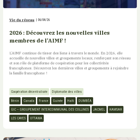
Vie du réseau
|
06/04/26
2026 : Découvrez les nouvelles villes
membres de l’AIMF !
L’AIMF continue de tisser des liens à travers le monde. En 2026, elle
accueille de nouvelles villes et groupements locaux, renforçant son réseau
et son rôle de plateforme de coopération pour les collectivités
francophones. Découvrez les dernières villes et groupements à rejoindre
la famille francophone !
Coopération décentralisée
Diplomatie des villes
Bénin
Canada
France
Guinée
Haïti
DUMBÉA
GIC – GROUPEMENT INTERCOMMUNAL DES COLLINES
JACMEL
KAMSAR
LES CAYES
OTTAWA