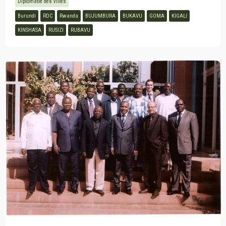
Diplomatie des villes
Burundi
RDC
Rwanda
BUJUMBURA
BUKAVU
GOMA
KIGALI
KINSHASA
RUSIZI
RUBAVU