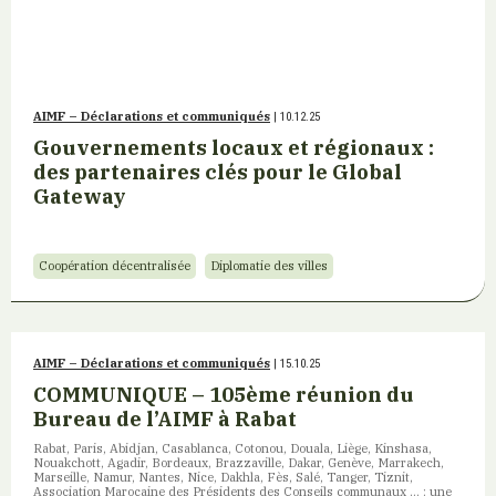
AIMF – Déclarations et communiqués
| 10.12.25
Gouvernements locaux et régionaux :
des partenaires clés pour le Global
Gateway
Coopération décentralisée
Diplomatie des villes
AIMF – Déclarations et communiqués
| 15.10.25
COMMUNIQUE – 105ème réunion du
Bureau de l’AIMF à Rabat
Rabat, Paris, Abidjan, Casablanca, Cotonou, Douala, Liège, Kinshasa,
Nouakchott, Agadir, Bordeaux, Brazzaville, Dakar, Genève, Marrakech,
Marseille, Namur, Nantes, Nice, Dakhla, Fès, Salé, Tanger, Tiznit,
Association Marocaine des Présidents des Conseils communaux … : une