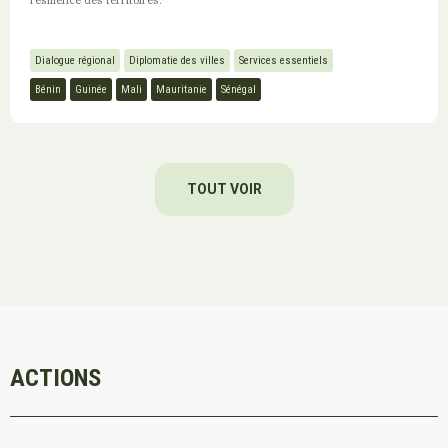
résilience des territoires.
Dialogue régional
Diplomatie des villes
Services essentiels
Bénin
Guinée
Mali
Mauritanie
Sénégal
TOUT VOIR
ACTIONS