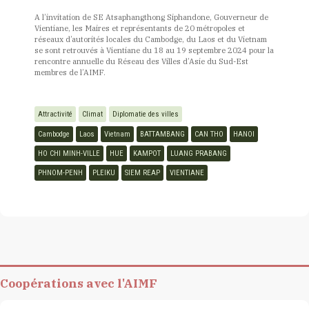
A l’invitation de SE Atsaphangthong Siphandone, Gouverneur de
Vientiane, les Maires et représentants de 20 métropoles et
réseaux d’autorités locales du Cambodge, du Laos et du Vietnam
se sont retrouvés à Vientiane du 18 au 19 septembre 2024 pour la
rencontre annuelle du Réseau des Villes d’Asie du Sud-Est
membres de l’AIMF.
Attractivité
Climat
Diplomatie des villes
Cambodge
Laos
Vietnam
BATTAMBANG
CAN THO
HANOI
HO CHI MINH-VILLE
HUE
KAMPOT
LUANG PRABANG
PHNOM-PENH
PLEIKU
SIEM REAP
VIENTIANE
Coopérations avec l'AIMF