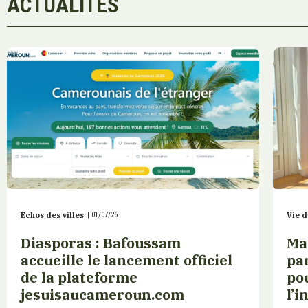
ACTUALITÉS
Echos des villes
|
01/07/26
Vie d
Diasporas : Bafoussam
Ma
accueille le lancement officiel
pa
de la plateforme
pou
jesuisaucameroun.com
l’i