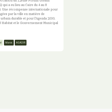
 l'occasion du 12ème Forum Urbain
 qui a eu lieu au Caire du 4 au 8
 Une récompense internationale pour
gées par la ville en matière de
rbain durable et pour l'Agenda 2030,
 Habitat et le Gouvernement Municipal
at
Maroc
AGADIR