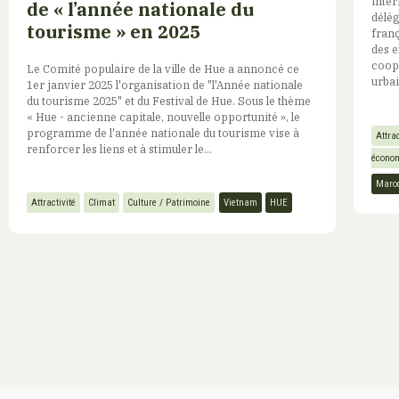
inter
de « l’année nationale du
délég
tourisme » en 2025
franç
des e
coopé
Le Comité populaire de la ville de Hue a annoncé ce
urbai
1er janvier 2025 l'organisation de "l'Année nationale
du tourisme 2025" et du Festival de Hue. Sous le thème
« Hue - ancienne capitale, nouvelle opportunité », le
programme de l'année nationale du tourisme vise à
Attrac
renforcer les liens et à stimuler le...
écono
Maro
Attractivité
Climat
Culture / Patrimoine
Vietnam
HUE