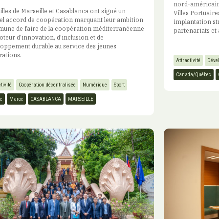
nord-américaine
illes de Marseille et Casablanca ont signé un
Villes Portuaire
el accord de coopération marquant leur ambition
implantation st
une de faire de la coopération méditerranéenne
partenariats et à
teur d’innovation, d’inclusion et de
oppement durable au service des jeunes
ations.
Attractivité
Déve
Canada/Québec
tivité
Coopération décentralisée
Numérique
Sport
e
Maroc
CASABLANCA
MARSEILLE