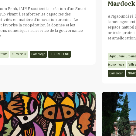
Mardock
om Penh, l’AIMF soutient la création d’un Smart
Hub visant à renforcer les capacités des
À Ngaoundéré, l
ctivités en matière d’innovation urbaine. Le
l’aménagement 
t favorise la coopération, la donnée et les
espace naturel s
ions numériques au service de la gouvernance
articule protec
e.
et amélioration
tivité
Numérique
Cambodge
PHNOM-PENH
Agriculture urbain
économique
Ville
Cameroun
NGA