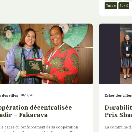
Tunisie
TUNIS
 des villes
|
04/12/24
Echos des villes
opération décentralisée
Durabilit
adir – Fakarava
Prix Sha
 le cadre du renforcement de sa coopération
La commune d’A