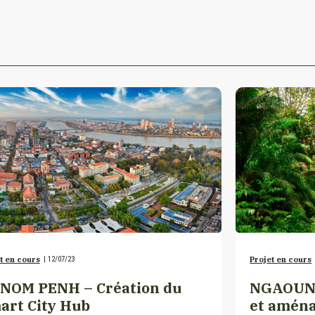
t en cours
|
12/07/23
Projet en cours
NOM PENH – Création du
NGAOUND
art City Hub
et amén