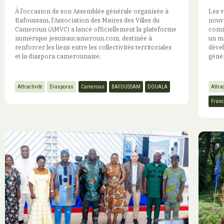
À l’occasion de son Assemblée générale organisée à
Les v
Bafoussam, l’Association des Maires des Villes du
nouv
Cameroun (AMVC) a lancé officiellement la plateforme
comm
numérique jesuisaucameroun.com, destinée à
un mo
renforcer les liens entre les collectivités territoriales
dével
et la diaspora camerounaise.
génér
Attractivité
Diasporas
Cameroun
BAFOUSSAM
DOUALA
Attrac
Franc