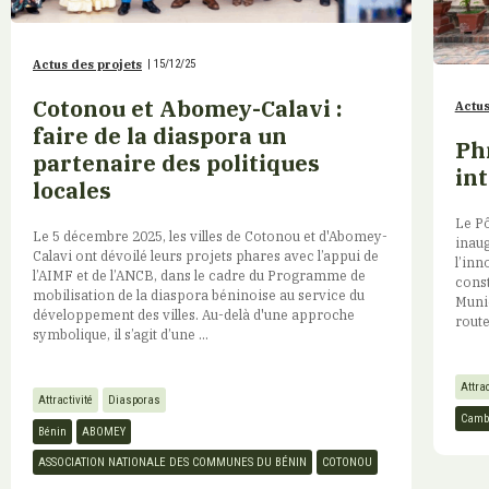
Actus des projets
|
15/12/25
Cotonou et Abomey-Calavi :
Actus
faire de la diaspora un
Phn
partenaire des politiques
in
locales
Le Pô
Le 5 décembre 2025, les villes de Cotonou et d'Abomey-
inaug
Calavi ont dévoilé leurs projets phares avec l’appui de
l’inn
l’AIMF et de l’ANCB, dans le cadre du Programme de
const
mobilisation de la diaspora béninoise au service du
Munic
développement des villes. Au-delà d'une approche
route
symbolique, il s’agit d’une ...
Attrac
Attractivité
Diasporas
Camb
Bénin
ABOMEY
ASSOCIATION NATIONALE DES COMMUNES DU BÉNIN
COTONOU