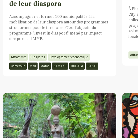
de leur diaspora
À Phn
City 
Accompagner et former 100 municipalités à la
colle
mobilisation de leur diaspora autour des programmes
proje
structurants pour le territoire. C'est l'objectif du
solut
programme "Invest in diaspora" mené par Impact
local
diaspora et l'AIMF.
Attrac
Attractivité
Diasporas
Développement économique
Cameroun
Mali
Maroc
BAMAKO
DOUALA
RABAT