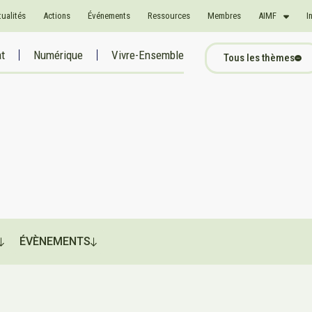
tualités
Actions
Événements
Ressources
Membres
AIMF
I
at
Numérique
Vivre-Ensemble
Tous les thèmes
ÉVÈNEMENTS