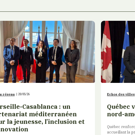
u réseau
|
20/05/26
Echos des villes
rseille-Casablanca : un
Québec v
rtenariat méditerranéen
nord-amé
r la jeunesse, l’inclusion et
Québec renforc
nnovation
accueillant la