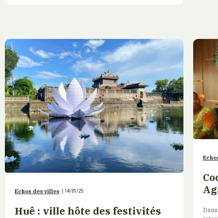
Echos
Co
Ag
Echos des villes
|
14/01/25
Huê : ville hôte des festivités
Dans