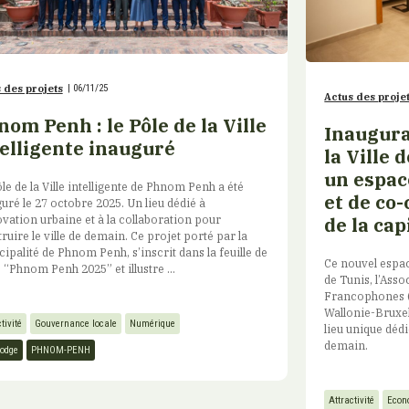
 des projets
|
06/11/25
Actus des proje
om Penh : le Pôle de la Ville
Inaugura
telligente inauguré
la Ville 
un espac
le de la Ville intelligente de Phnom Penh a été
et de co
uré le 27 octobre 2025. Un lieu dédié à
ovation urbaine et à la collaboration pour
de la cap
ruire le ville de demain. Ce projet porté par la
ipalité de Phnom Penh, s’inscrit dans la feuille de
Ce nouvel espace
 “Phnom Penh 2025” et illustre ...
de Tunis, l’Ass
Francophones (
Wallonie-Bruxe
tivité
Gouvernance locale
Numérique
lieu unique dédi
demain.
odge
PHNOM-PENH
Attractivité
Econo