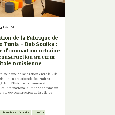
ts
|
06/11/25
tion de la Fabrique de
de Tunis – Bab Souika :
e d’innovation urbaine
-construction au cœur
itale tunisienne
, né d’une collaboration entre la Ville
ociation Internationale des Maires
AIMF), l’Union européenne et
lles International, s’impose comme un
é à la co-construction de la ville de
mie sociale et circulaire
Inclusion