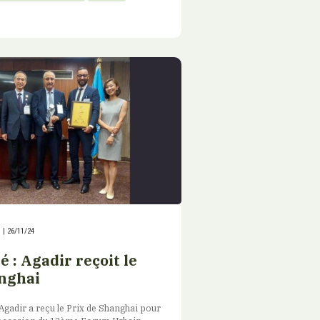
|
26/11/24
é : Agadir reçoit le
nghai
gadir a reçu le Prix de Shanghai pour