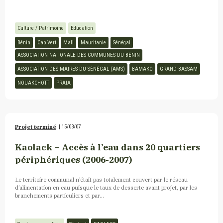
Culture / Patrimoine
Education
Bénin
Cap Vert
Mali
Mauritanie
Sénégal
ASSOCIATION NATIONALE DES COMMUNES DU BÉNIN
ASSOCIATION DES MAIRES DU SÉNÉGAL (AMS)
BAMAKO
GRAND-BASSAM
NOUAKCHOTT
PRAIA
Projet terminé
|
15/03/07
Kaolack – Accès à l’eau dans 20 quartiers
périphériques (2006-2007)
Le territoire communal n’était pas totalement couvert par le réseau
d’alimentation en eau puisque le taux de desserte avant projet, par les
branchements particuliers et par...