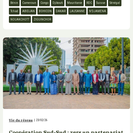
Bénin
Cameroun
Congo
Djibouti
Mauritanie
RDC
Suisse
Sénégal
Tchad
ABIDJAN
BOHICON
DAKAR
LAUSANNE
N’DJAMENA
NOUAKCHOTT
ZIGUINCHOR
Vie du réseau
|
23/02/26
Coopération Sud-Sud : vers un partenariat