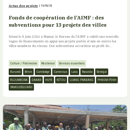
Actus des projets
|
16/06/26
Fonds de coopération de l’AIMF : des
subventions pour 13 projets des villes
Réuni le 8 juin 2026 à Namur, le Bureau de l’AIMF a validé une nouvelle
vague de financements en appui aux projets portés et mis en œuvre les
villes membres du réseau. Des subventions accordées au profit de...
Culture / Patrimoine
Résilience
Services essentiels
Burundi
Bénin
Cambodge
Cameroun
Laos
Rwanda
Sénégal
BUJUMBURA
DAKAR
HUYE
KÉTOU
LUANG PRABANG
PHNOM-PENH
YAMOUSSOUKRO