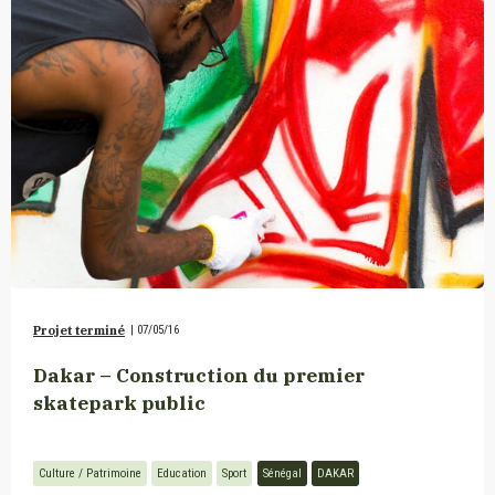
Projet terminé
|
07/05/16
Dakar – Construction du premier
skatepark public
Culture / Patrimoine
Education
Sport
Sénégal
DAKAR