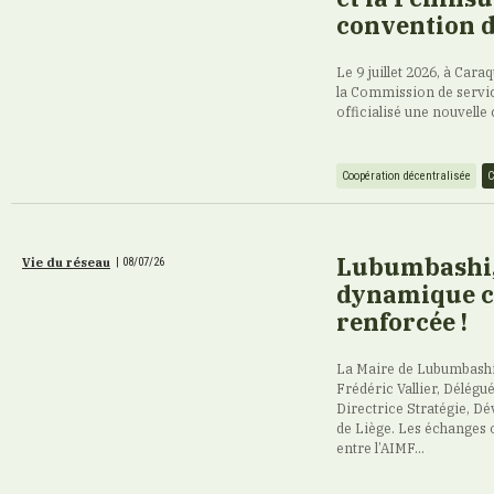
convention d
Le 9 juillet 2026, à Ca
la Commission de servi
officialisé une nouvelle
Coopération décentralisée
C
Lubumbashi, 
Vie du réseau
|
08/07/26
dynamique c
renforcée !
La Maire de Lubumbashi
Frédéric Vallier, Délégu
Directrice Stratégie, Dé
de Liège. Les échanges 
entre l’AIMF...