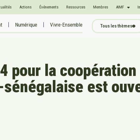
tualités
Actions
Événements
Ressources
Membres
AIMF
I
at
Numérique
Vivre-Ensemble
Tous les thèmes
4 pour la coopération
-sénégalaise est ouve