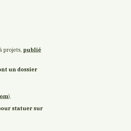
à projets,
publié
ont un dossier
com
)
.
pour statuer sur