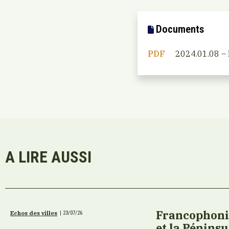
Documents
PDF
2024.01.08 – 
A LIRE AUSSI
Francophonie
Echos des villes
|
23/07/26
et la Pénins