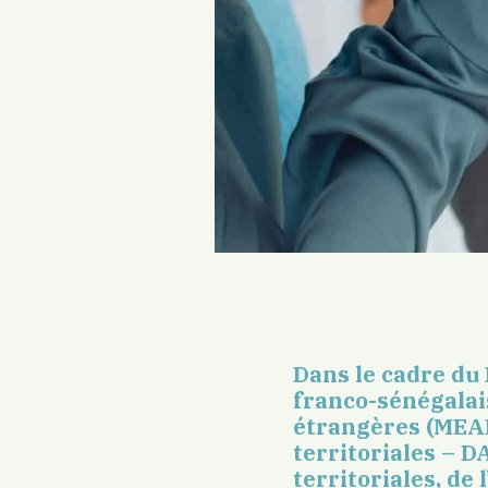
Dans le cadre du 
franco-sénégalais
étrangères (MEAE,
territoriales – D
territoriales, d