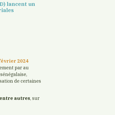
D) lancent un
riales
février 2024
tement par au
e sénégalaise,
sation de certaines
 entre autres
, sur