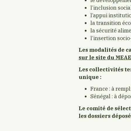
le développeme
l’inclusion socia
l’appui institut
la transition éc
la sécurité alim
l’insertion soci
Les modalités de 
sur le site du MEA
Les collectivités t
unique :
France : à rempl
Sénégal : à dépo
Le comité de sélec
les dossiers déposé