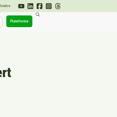
nfolettre
Plateforme
rt