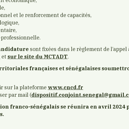
nt économique,
le,
ionnel et le renforcement de capacités,
ologique,
entaire,
o-professionnelle.
candidature
sont fixées dans le règlement de l’appel 
E
et
sur le site du MCTADT
.
erritoriales françaises et sénégalaises soumettr
ir sur la plateforme
www.cncd.fr
ser par mail (
dispositif.conjoint.senegal@gmail.
tion franco-sénégalais se réunira en avril 2024 
s.