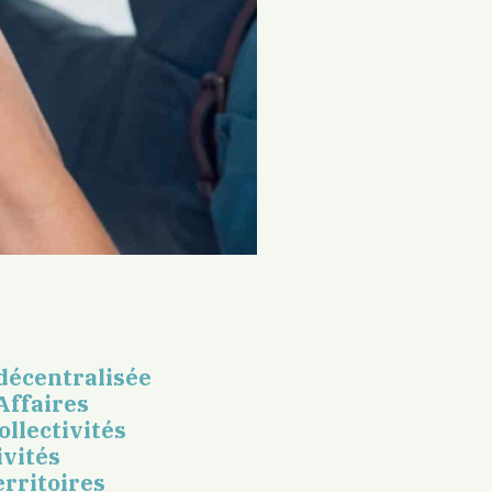
 décentralisée
Affaires
llectivités
ivités
rritoires