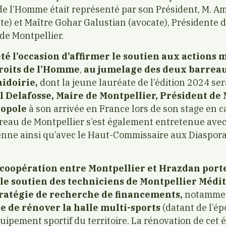
 de l’Homme était représenté par son Président, M. Am
e) et Maître Gohar Galustian (avocate), Présidente d
e Montpellier.
té l’occasion d’affirmer le soutien aux actions 
Droits de l’Homme
,
au jumelage des deux barreau
idoirie,
dont la jeune lauréate de l’édition 2024 ser
l Delafosse, Maire de Montpellier, Président de
ropole
à son arrivée en France lors de son stage en c
reau de Montpellier s’est également entretenue avec
enne ainsi qu’avec le Haut-Commissaire aux Diaspor
 coopération entre Montpellier et Hrazdan port
c le soutien des techniciens de Montpellier Méd
tratégie de recherche de financements,
notammen
ire de rénover la halle multi-sports
(datant de l’ép
quipement sportif du territoire. La rénovation de ce