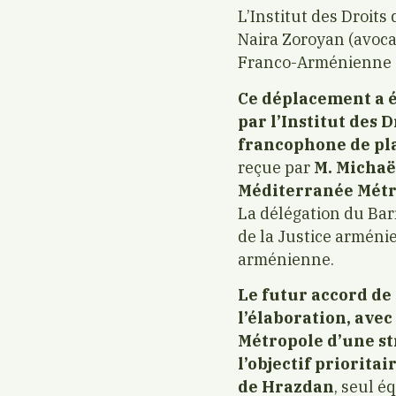
L’Institut des Droits
Naira Zoroyan (avocat
Franco-Arménienne d
Ce déplacement a é
par l’Institut des 
francophone de pla
reçue par
M. Michaë
Méditerranée Mét
La délégation du Bar
de la Justice arméni
arménienne.
Le futur accord de
l’élaboration, ave
Métropole
d’une s
l’objectif priorita
de Hrazdan
, seul é