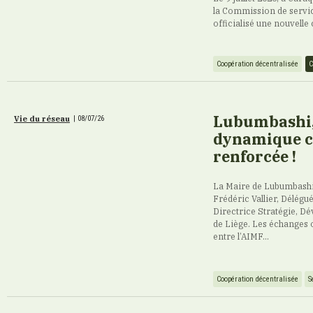
la Commission de servi
officialisé une nouvelle
Coopération décentralisée
C
Lubumbashi, 
Vie du réseau
|
08/07/26
dynamique c
renforcée !
La Maire de Lubumbashi
Frédéric Vallier, Délégu
Directrice Stratégie, Dé
de Liège. Les échanges 
entre l’AIMF...
Coopération décentralisée
S