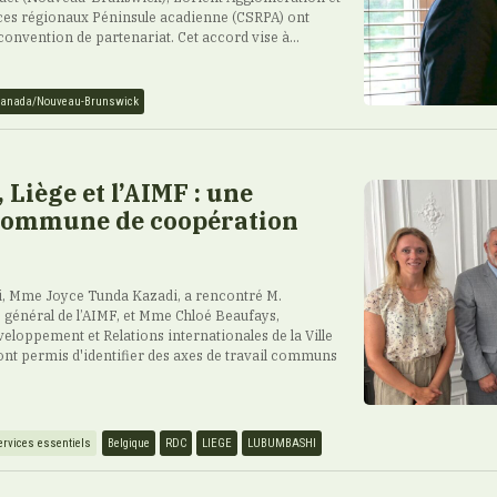
ces régionaux Péninsule acadienne (CSRPA) ont
 convention de partenariat. Cet accord vise à...
anada/Nouveau-Brunswick
Liège et l’AIMF : une
ommune de coopération
, Mme Joyce Tunda Kazadi, a rencontré M.
é général de l’AIMF, et Mme Chloé Beaufays,
veloppement et Relations internationales de la Ville
ont permis d'identifier des axes de travail communs
ervices essentiels
Belgique
RDC
LIEGE
LUBUMBASHI