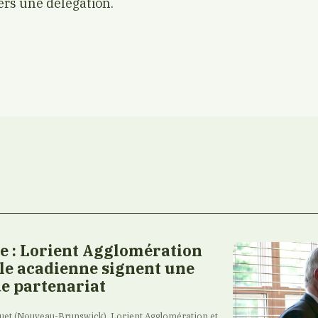
rs une délégation.
 : Lorient Agglomération
ule acadienne signent une
e partenariat
raquet (Nouveau-Brunswick), Lorient Agglomération et