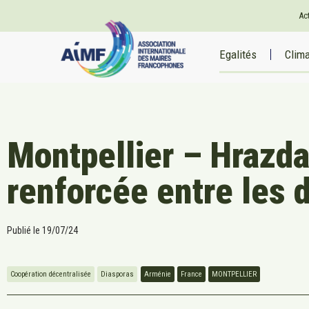
Ac
Egalités
Clim
Montpellier – Hrazda
renforcée entre les d
Publié le
19/07/24
Coopération décentralisée
Diasporas
Arménie
France
MONTPELLIER