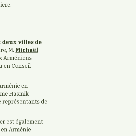
ière.
 deux villes de
re, M.
Michaël
aux Arméniens
u en Conseil
’Arménie en
 Mme Hasmik
e représentants de
ier est également
nd en Arménie