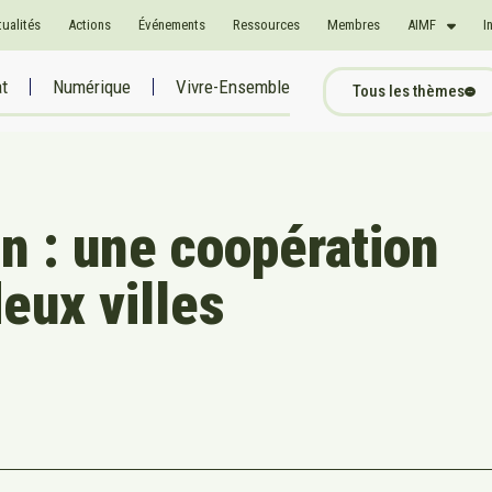
tualités
Actions
Événements
Ressources
Membres
AIMF
I
at
Numérique
Vivre-Ensemble
Tous les thèmes
n : une coopération
eux villes