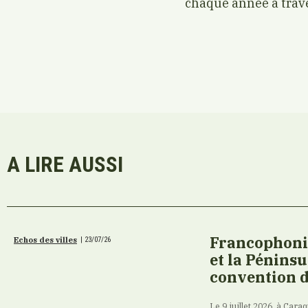
chaque année à trave
A LIRE AUSSI
Francophonie
Echos des villes
|
23/07/26
et la Pénins
convention d
Le 9 juillet 2026, à Ca