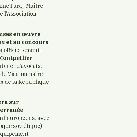
ine Faraj, Maître
e l’Association
mises en œuvre
x et au concours
a officiellement
 Montpellier
abinet d’avocats.
 le Vice-ministre
as de la République
era sur
iterranée
t européens, avec
oque soviétique)
t équipement