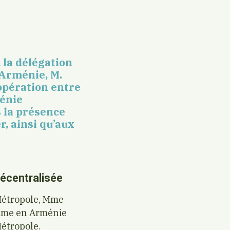
 la délégation
Arménie, M.
oopération entre
ménie
 la présence
, ainsi qu’aux
décentralisée
 Métropole, Mme
omme en Arménie
Métropole.