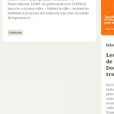
Francophonie, l’AIMF, en partenariat avec l’APERAU,
lance le concours vidéo « Habiter la ville », invitant les
étudiants à proposer des solutions à la crise mondiale
du logement et ...
Urbanisme
Echos
Le
de 
Do
tro
Du 10
l’urb
plate
enjeu
trois
cadre
Doual