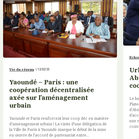
Echos
Ur
Vie du réseau
|
12/02/25
Ab
Yaoundé – Paris : une
co
coopération décentralisée
axée sur l’aménagement
Le lu
urbain
Plate
d’Abi
d’acc
Yaoundé et Paris renforcent leur coop déc en matière
une r
d'aménagement urbain ! La visite d'une délégation de
conv
la Ville de Paris à Yaoundé marque le début de la mise
en œuvre de l'accord de partenariat entre...