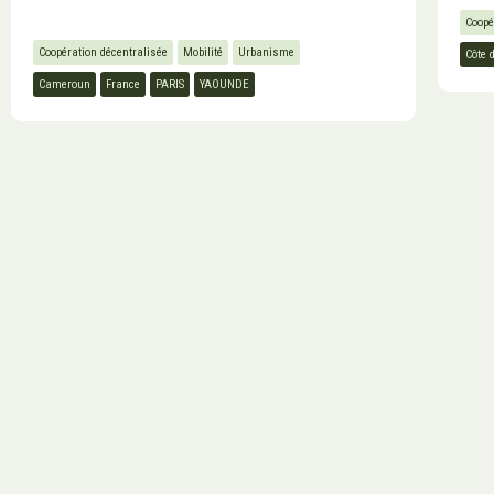
Coopé
Coopération décentralisée
Mobilité
Urbanisme
Côte d
Cameroun
France
PARIS
YAOUNDE