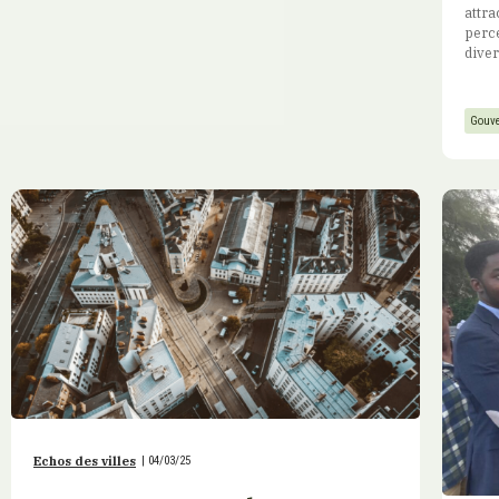
attra
perce
diver
Gouve
Echos des villes
|
04/03/25