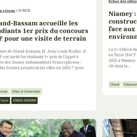
Echos des villes
u réseau
|
21/02/25
Niamey :
construc
and-Bassam accueille les
face au
udiants 1er prix du concours
environ
 pour une visite de terrain
La 1ʳᵉ édition 
ire de Grand-Bassam, M. Jean-Louis Moulot, et
en Terre (FACT 
F ont invité les étudiants 1ᵉʳ prix de l’Appel à
2025 à Niamey.
ets des Jeunes Ambassadeurs Francophones :
clé dans la...
les formes prendront les villes en 2050 ?”pour
Climat
Urbanis
nisme
Villes et Universités
’Ivoire
GRAND-BASSAM