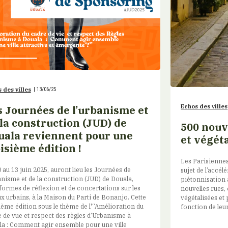
 des villes
|
13/06/25
Echos des villes
s Journées de l’urbanisme et
la construction (JUD) de
500 nouv
uala reviennent pour une
et végéta
isième édition !
Les Parisiennes
 au 13 juin 2025, auront lieu les Journées de
sujet de l’accélé
anisme et de la construction (JUD) de Douala,
piétonnisation 
formes de réflexion et de concertations sur les
nouvelles rues,
x urbains, à la Maison du Parti de Bonanjo. Cette
végétalisées et
ième édition sous le thème de l'“Amélioration du
fonction de leur.
 de vue et respect des règles d’Urbanisme à
a : Comment agir ensemble pour une ville