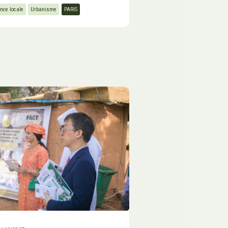
nce locale
Urbanisme
PARIS