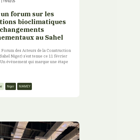
|
19/02/25
 un forum sur les
tions bioclimatiques
x changements
nementaux au Sahel
du Forum des Acteurs de la Construction
Sahel Niger) s’est tenue ce 11 février
 Un événement qui marque une étape
me
Niger
NIAMEY