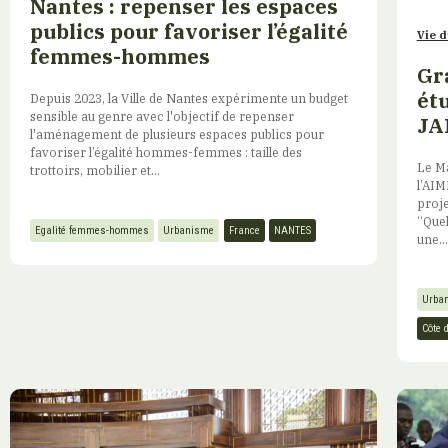
Nantes : repenser les espaces
publics pour favoriser l’égalité
Vie d
femmes-hommes
Gr
ét
Depuis 2023, la Ville de Nantes expérimente un budget
sensible au genre avec l'objectif de repenser
JAF
l'aménagement de plusieurs espaces publics pour
favoriser l’égalité hommes-femmes : taille des
Le Ma
trottoirs, mobilier et...
l’AIM
proj
“Quel
Egalité femmes-hommes
Urbanisme
France
NANTES
une...
Urba
Côte d