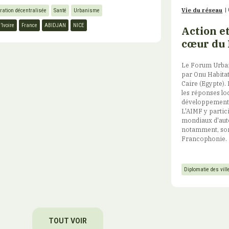
Vie du réseau
|
ration décentralisée
Santé
Urbanisme
’Ivoire
France
ABIDJAN
NICE
Action et
cœur du 
Le Forum Urbain
par Onu Habitat
Caire (Egypte).
les réponses lo
développement u
L'AIMF y partic
mondiaux d'auto
notamment, son
Francophonie.
Diplomatie des vill
TOUT VOIR