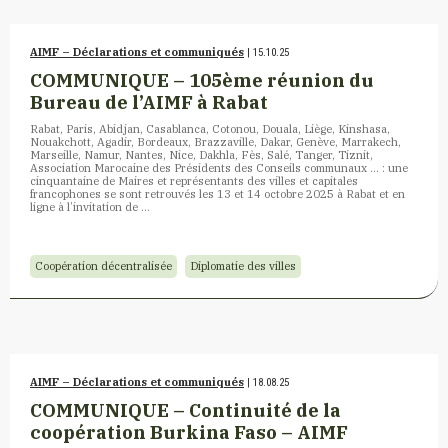
AIMF – Déclarations et communiqués
| 15.10.25
COMMUNIQUE – 105ème réunion du
Bureau de l’AIMF à Rabat
Rabat, Paris, Abidjan, Casablanca, Cotonou, Douala, Liège, Kinshasa,
Nouakchott, Agadir, Bordeaux, Brazzaville, Dakar, Genève, Marrakech,
Marseille, Namur, Nantes, Nice, Dakhla, Fès, Salé, Tanger, Tiznit,
Association Marocaine des Présidents des Conseils communaux … : une
cinquantaine de Maires et représentants des villes et capitales
francophones se sont retrouvés les 13 et 14 octobre 2025 à Rabat et en
ligne à l’invitation de …
Coopération décentralisée
Diplomatie des villes
AIMF – Déclarations et communiqués
| 18.08.25
COMMUNIQUE – Continuité de la
coopération Burkina Faso – AIMF