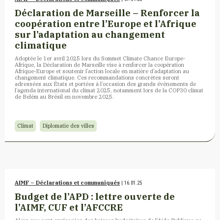
Déclaration de Marseille – Renforcer la
coopération entre l’Europe et l’Afrique
sur l’adaptation au changement
climatique
Adoptée le 1er avril 2025 lors du Sommet Climate Chance Europe-
Afrique, la Déclaration de Marseille vise à renforcer la coopération
Afrique-Europe et soutenir l’action locale en matière d’adaptation au
changement climatique. Ces recommandations concrètes seront
adressées aux États et portées à l’occasion des grands événements de
l’agenda international du climat 2025, notamment lors de la COP30 climat
de Belém au Brésil en novembre 2025.
Climat
Diplomatie des villes
AIMF – Déclarations et communiqués
| 16.01.25
Budget de l’APD : lettre ouverte de
l’AIMF, CUF et l’AFCCRE