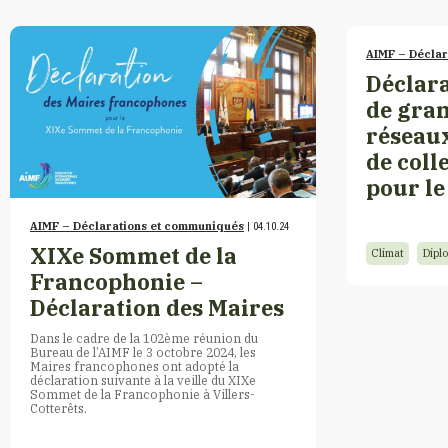
AIMF – Décla
Déclara
de gran
réseau
de coll
pour le
AIMF – Déclarations et communiqués
| 04.10.24
XIXe Sommet de la
Climat
Diplo
Francophonie –
Déclaration des Maires
Dans le cadre de la 102ème réunion du
Bureau de l’AIMF le 3 octobre 2024, les
Maires francophones ont adopté la
déclaration suivante à la veille du XIXe
Sommet de la Francophonie à Villers-
Cotterêts.