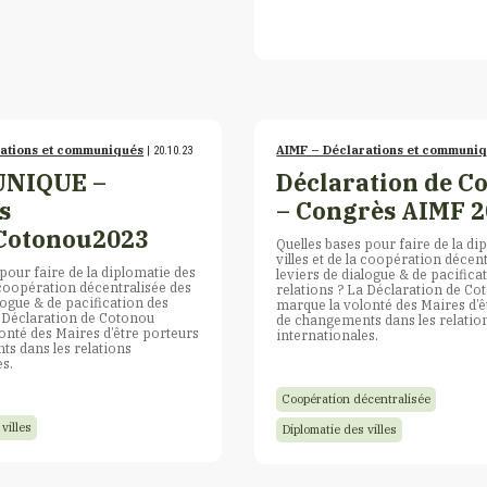
rations et communiqués
AIMF – Déclarations et communi
| 20.10.23
NIQUE –
Déclaration de C
s
– Congrès AIMF 
Cotonou2023
Quelles bases pour faire de la di
villes et de la coopération décen
pour faire de la diplomatie des
leviers de dialogue & de pacifica
a coopération décentralisée des
relations ? La Déclaration de C
logue & de pacification des
marque la volonté des Maires d’ê
a Déclaration de Cotonou
de changements dans les relatio
onté des Maires d’être porteurs
internationales.
s dans les relations
es.
Coopération décentralisée
villes
Diplomatie des villes