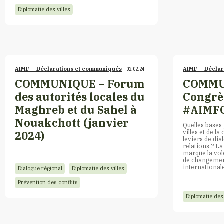
Diplomatie des villes
AIMF – Déclarations et communiqués
AIMF – Décla
| 02.02.24
COMMUNIQUE – Forum
COMMU
des autorités locales du
Congrè
Maghreb et du Sahel à
#AIMF
Nouakchott (janvier
Quelles bases 
villes et de l
2024)
leviers de dia
relations ? L
marque la vol
de changement
international
Dialogue régional
Diplomatie des villes
Prévention des conflits
Diplomatie des 