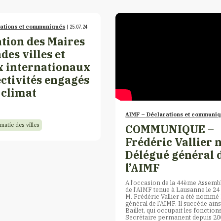
rations et communiqués
| 25.07.24
tion des Maires
des villes et
x internationaux
ectivités engagés
 climat
AIMF – Déclarations et communi
matie des villes
COMMUNIQUE –
Frédéric Vallier
Délégué général 
l’AIMF
A l’occasion de la 44ème Assemb
de l’AIMF tenue à Lausanne le 24
M. Frédéric Vallier a été nommé
général de l’AIMF. Il succède ains
Baillet, qui occupait les fonction
Secrétaire permanent depuis 20