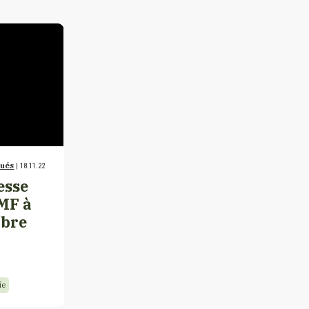
qués
| 18.11.22
esse
IMF à
mbre
ie