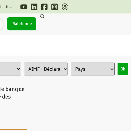
nfolettre
Plateforme
Ok
tte banque
e des