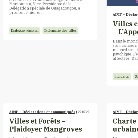
Mamounata, Vice-Présidente de la
Délégation spéciale de Ouagadougou, a
prononcé hier en…
AIMF – Décla
Villes 
– L’App
Dialogue régional
Diplomatie des villes
Dans le monde
sont concerné
milliard sont 
psychique. L’
affectées. Da
Inclusion
S
AIMF – Déclarations et communiqués
AIMF – Décla
| 29.09.22
Villes et Forêts –
Charte 
Plaidoyer Mangroves
urbain