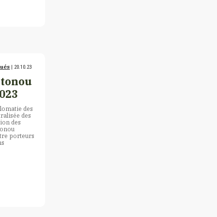
qués
| 20.10.23
otonou
2023
plomatie des
tralisée des
tion des
otonou
tre porteurs
ns