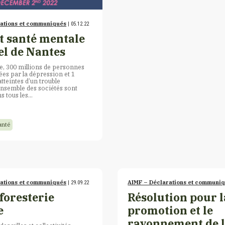
rations et communiqués
| 05.12.22
et santé mentale
el de Nantes
, 300 millions de personnes
es par la dépression et 1
atteintes d’un trouble
ensemble des sociétés sont
ns tous les…
anté
rations et communiqués
AIMF – Déclarations et communi
| 29.09.22
foresterie
Résolution pour l
e
promotion et le
rayonnement de 