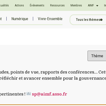
tualités
Actions
Événements
Ressources
Membres
AIMF
I
at
Numérique
Vivre-Ensemble
Tous les thèmes
études, points de vue, rapports des conférences… Ce
t réfléchir et avancer ensemble pour la gouvernanc
pertinentes !
sp@aimf.asso.fr