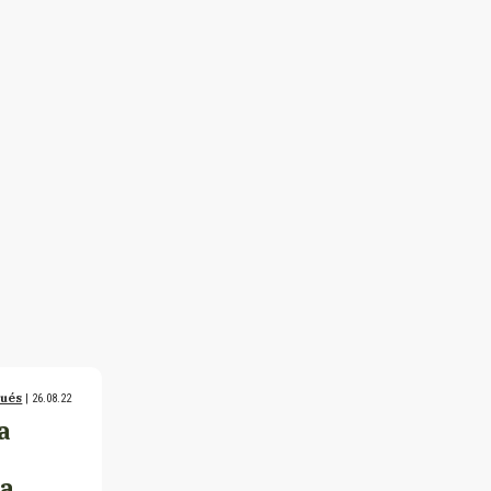
qués
| 26.08.22
a
la