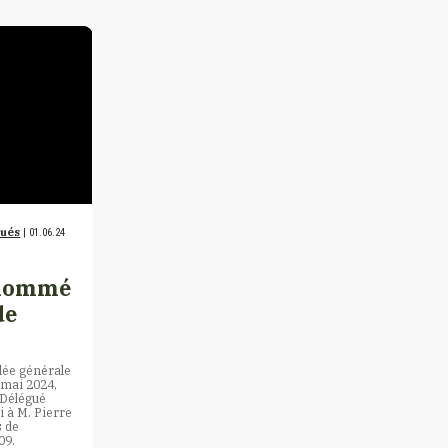
qués
| 01.06.24
 nommé
de
lée générale
 mai 2024,
 Délégué
i à M. Pierre
s de
09.