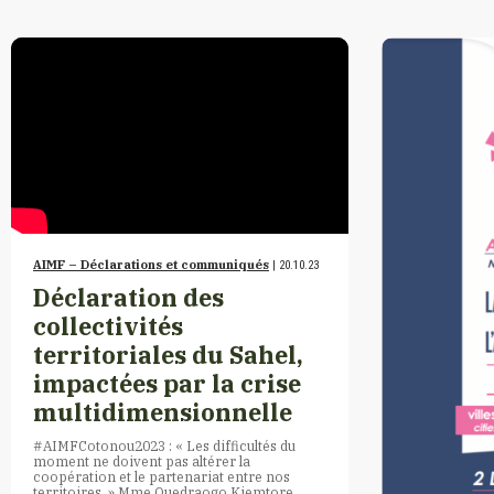
AIMF – Déclarations et communiqués
| 20.10.23
Déclaration des
collectivités
territoriales du Sahel,
impactées par la crise
multidimensionnelle
#AIMFCotonou2023 : « Les difficultés du
moment ne doivent pas altérer la
coopération et le partenariat entre nos
territoires. » Mme Ouedraogo Kiemtore