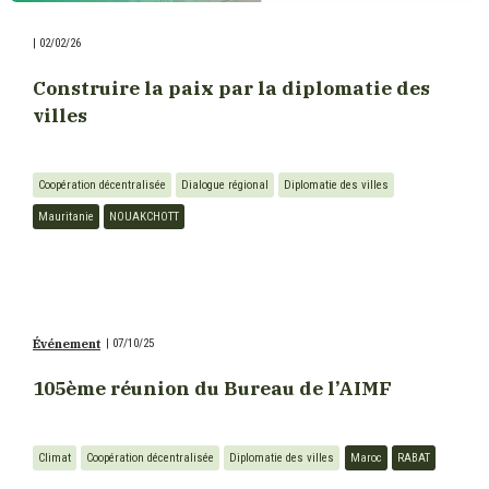
|
02/02/26
Construire la paix par la diplomatie des
villes
Coopération décentralisée
Dialogue régional
Diplomatie des villes
Mauritanie
NOUAKCHOTT
Événement
|
07/10/25
105ème réunion du Bureau de l’AIMF
Climat
Coopération décentralisée
Diplomatie des villes
Maroc
RABAT