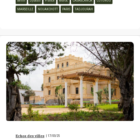
Bénin
Djibouti
France
Maroc
CASABLANCA
COTONOU
MARSEILLE
NOUAKCHOTT
PARIS
TADJOURAH
Echos des villes
|
17/03/25