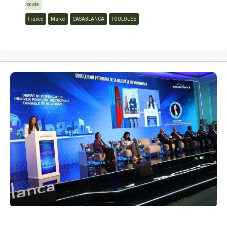
locale
France
Maroc
CASABLANCA
TOULOUSE