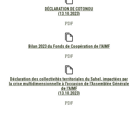
DÉCLARATION DE COTONOU
(13.10.2023)
PDF
Bilan 2023 du Fonds de Coopération de l'AIMF
PDF
Déclaration des collectivités territoriales du Sahel, impactées par
la crise multidimensionnelle à l'occasion de l'Assemblée Générale
de l'AIMF
(13.10.2023)
PDF