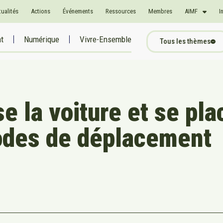
tualités
Actions
Événements
Ressources
Membres
AIMF
I
at
Numérique
Vivre-Ensemble
Tous les thèmes
se la voiture et se pla
odes de déplacement