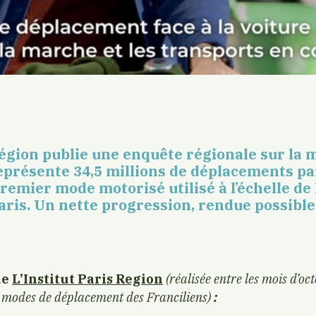
Région publie une enquête régionale sur la m
eprésente 34,5 millions de déplacements par 
premier mode motorisé utilisé à l’échelle de 
aris.
Un nette progression, rendue possible
de
L’Institut Paris Region
(réalisée entre les mois d’oc
s modes de déplacement des Franciliens)
: