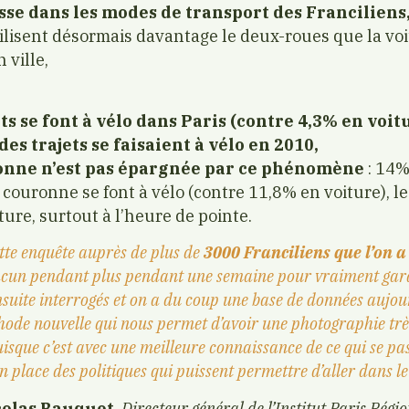
sse dans les modes de transport des Franciliens
tilisent désormais davantage le deux-roues que la vo
 ville,
ts se font à vélo dans Paris (contre 4,3% en voit
s trajets se faisaient à vélo en 2010,
ronne n’est pas épargnée par ce phénomène
: 14%
te couronne se font à vélo (contre 11,8% en voiture),
l
ture, surtout à l’heure de pointe.
ette enquête auprès de plus de
3000 Franciliens que l’on a
hacun pendant plus pendant une semaine pour vraiment gard
 ensuite interrogés et on a du coup une base de données auj
ode nouvelle qui nous permet d’avoir une photographie très 
sque c’est avec une meilleure connaissance de ce qui se pa
n place des politiques qui puissent permettre d’aller dans le
colas Bauquet
,
Directeur général de l’Institut Paris Régio