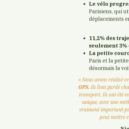
Le vélo progre
Parisiens, qui u
déplacements en
11,2% des traje
seulement 3% de
La petite cou
Paris et la peti
désormais la voi
« Nous avons réalisé c
GPS.
Ils l’ont gardé c
transport. Ils ont été
unique, avec une méth
vraiment important pui
peut mettre e
Ni