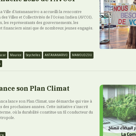
 la Ville d’Antananarivo a accueilli la rencontre
 des Villes et Collectivités de l’Océan Indien (AVCOI),
ux, les représentants des gouvernements, les
et financiers ainsi que de nombreux jeunes engagés.
scar
Maurice
Seychelles
ANTANANARIVO
MAMOUDZOU
A
ance son Plan Climat
ca lance son Plan Climat, une démarche qui vise à
is des prochaines années. Cette initiative s’inscrit
terme, où la durabilité constitue un fil conducteur du
tropole.
NCA