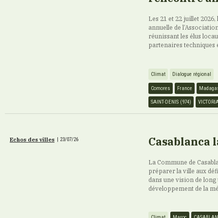
Les 21 et 22 juillet 2026,
annuelle de l’Association
réunissant les élus loca
partenaires techniques 
Climat
Dialogue régional
Comores
France
Madaga
SAINT-DENIS (974)
VICTORI
Casablanca l
Echos des villes
|
23/07/26
La Commune de Casablan
préparer la ville aux déf
dans une vision de long 
développement de la mé
Climat
Maroc
CASABLA