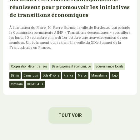
réunissent pour promouvoir les initiatives
de transitions économiques
À l'invitation du Maire, M. Pierre Hurmic, la ville de Bordeaux, qui préside
la Commission permanente AIMF « Transitions économiques » accueillera
les lundi 30 septembre et mardi 1er octobre une nouvelle réunion de ses
membres. Un événement qui se tient à la veille du XIXe Sommet de la
Francophonie en France.
Coopération décentralisée
Développement économique
Gouvernance locale
Bénin
Cameroun
Côte d’Ivoire
France
Maroc
Mauritanie
Togo
Vietnam
BORDEAUX
TOUT VOIR