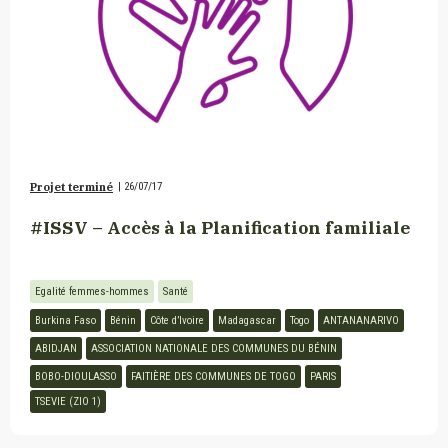
Projet terminé
|
26/07/17
#ISSV – Accès à la Planification familiale
Egalité femmes-hommes
Santé
Burkina Faso
Bénin
Côte d’Ivoire
Madagascar
Togo
ANTANANARIVO
ABIDJAN
ASSOCIATION NATIONALE DES COMMUNES DU BÉNIN
BOBO-DIOULASSO
FAITIÈRE DES COMMUNES DE TOGO
PARIS
TSEVIE (ZIO 1)