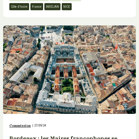
Côte d’Ivoire
France
ABIDJAN
NICE
Commission
|
27/09/24
Bordeaux : les Maires francophones se