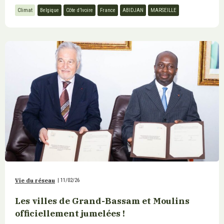
Climat
Belgique
Côte d’Ivoire
France
ABIDJAN
MARSEILLE
Vie du réseau
|
11/02/26
Les villes de Grand-Bassam et Moulins
officiellement jumelées !