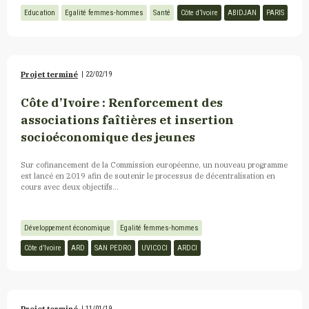
Education
Egalité femmes-hommes
Santé
Côte d’Ivoire
ABIDJAN
PARIS
Projet terminé
|
22/02/19
Côte d’Ivoire : Renforcement des
associations faîtières et insertion
socioéconomique des jeunes
Sur cofinancement de la Commission européenne, un nouveau programme
est lancé en 2019 afin de soutenir le processus de décentralisation en
cours avec deux objectifs...
Développement économique
Egalité femmes-hommes
Côte d’Ivoire
ARD
SAN PEDRO
UVICOCI
ARDCI
|
11/01/19