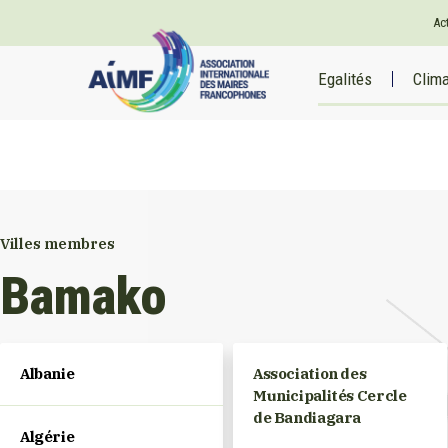
Ac
Egalités
Clim
Villes membres
Bamako
Albanie
Association des
Municipalités Cercle
de Bandiagara
Algérie