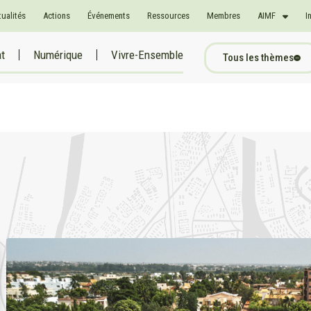
tualités
Actions
Événements
Ressources
Membres
AIMF
I
at
Numérique
Vivre-Ensemble
Tous les thèmes