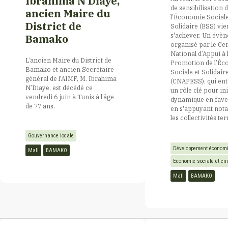
Ibrahima N’Diaye,
de sensibilisation d
ancien Maire du
l’Économie Sociale
District de
Solidaire (ESS) vie
Cap Vert
s'achever. Un évè
Bamako
organisé par le Ce
National d’Appui à 
L’ancien Maire du District de
Centrafrique
Promotion de l’É
Bamako et ancien Secrétaire
Sociale et Solidair
général de l'AIMF, M. Ibrahima
(CNAPESS), qui ent
N’Diaye, est décédé ce
un rôle clé pour in
Comores
vendredi 6 juin à Tunis à l’âge
dynamique en fave
de 77 ans.
en s'appuyant not
les collectivités ter
Congo
Gouvernance locale
Développement économ
Mali
BAMAKO
Côte d’Ivoire
Economie sociale et cir
Mali
BAMAKO
Djibouti
Egypte