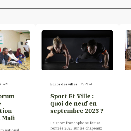
/12/23
Echos des villes
|
29/09/23
Forum
Sport Et Ville :
e
quoi de neuf en
tion
septembre 2023 ?
 Mali
Le sport francophone fait sa
rentrée 2023 sur les chapeaux
um national