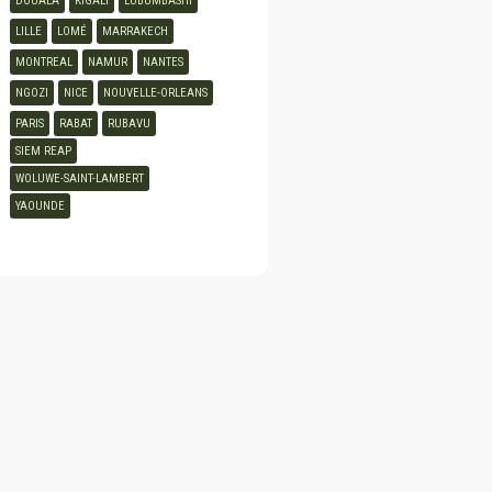
DOUALA
KIGALI
LUBUMBASHI
LILLE
LOMÉ
MARRAKECH
MONTREAL
NAMUR
NANTES
NGOZI
NICE
NOUVELLE-ORLEANS
PARIS
RABAT
RUBAVU
SIEM REAP
WOLUWE-SAINT-LAMBERT
YAOUNDE