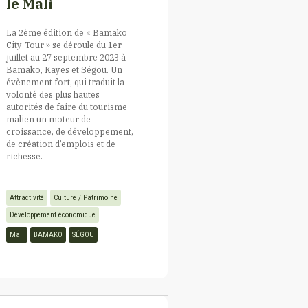
le Mali
La 2ème édition de « Bamako
City-Tour » se déroule du 1er
juillet au 27 septembre 2023 à
Bamako, Kayes et Ségou. Un
évènement fort, qui traduit la
volonté des plus hautes
autorités de faire du tourisme
malien un moteur de
croissance, de développement,
de création d’emplois et de
richesse.
Attractivité
Culture / Patrimoine
Développement économique
Mali
BAMAKO
SÉGOU