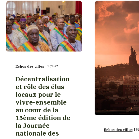
Etats-Unis
France
Gabon
Echos des villes
|
17/05/23
Géorgie
Décentralisation
et rôle des élus
locaux pour le
Guinée
vivre-ensemble
au cœur de la
Haïti
15ème édition de
la Journée
Echos des villes
|
03
nationale des
Italie