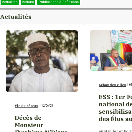
Actualités
Actions
Publications & Réflexions
Burkina Faso
Kayes
Actualités
Burundi
Mopti
Cambodge
Ségou
Cameroun
Sikasso
Echos des villes
|
05
Canada
Tombouctou
ESS : 1er 
national d
Canada/Nouveau-
Vie du réseau
|
12/06/25
sensibilisa
Brunswick
Décès de
des Élus au
Monsieur
Canada/Québec
Au Mali, le 1er For