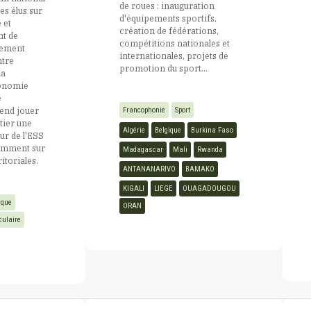
de roues : inauguration
es élus sur
d'équipements sportifs,
 et
création de fédérations,
nt de
compétitions nationales et
nement
internationales, projets de
ntre
promotion du sport...
la
conomie
e
end jouer
Francophonie
Sport
itier une
Algérie
Belgique
Burkina Faso
ur de l'ESS
amment sur
Madagascar
Mali
Rwanda
ritoriales.
ANTANANARIVO
BAMAKO
KIGALI
LIEGE
OUAGADOUGOU
ique
ORAN
culaire