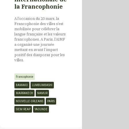
la Francophonie
RDC
A l’occasion du 20 mars, la
Francophonie des villes s’est
République de
mobilisée pour célébrer la
Macédoine du Nord
langue française et les valeurs
francophones. A Paris, l’AIMF
a organisé une journée
mettant en avant l’impact
Roumanie
positif des diasporas pour les
villes.
Rwanda
Francophonie
BAMAKO
LUMBUMBASHI
Sénégal
MARRAKECH
NAMUR
NOUVELLE-ORLEANS
PARIS
Seychelles
SIEM REAP
YAOUNDE
Suisse