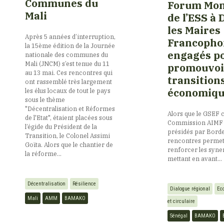
Communes du
Forum Mon
Mali
de l’ESS à 
Kurdistan
les Maires
Après 5 années d’interruption,
Francopho
la 15ème édition de la Journée
engagés p
Laos
nationale des communes du
Mali (JNCM) s’est tenue du 11
promouvoi
au 13 mai. Ces rencontres qui
transition
ont rassemblé très largement
Liban
économiqu
les élus locaux de tout le pays
sous le thème
"Décentralisation et Réformes
Alors que le GSEF
Libye
de l'Etat", étaient placées sous
Commission AIMF 
l’égide du Président de la
présidés par Borde
Transition, le Colonel Assimi
rencontres permet
Goïta. Alors que le chantier de
Luxembourg
renforcer les syne
la réforme...
mettant en avant...
Madagascar
Décentralisation
Résilience
Dialogue régional
Ec
Mali
AMM
BAMAKO
et circulaire
Mali
Sénégal
BAMAKO