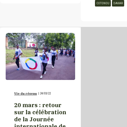
COTONOU
DAKAR
Maroc
Maurice
Mauritanie
Moldavie
Monaco
Vie du réseau
|
24/03/22
Monde
20 mars : retour
sur la célébration
de la Journée
Niger
internationale de