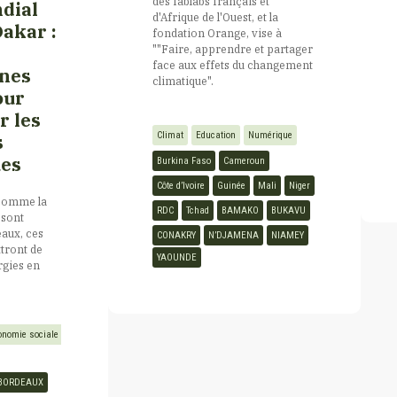
des fablabs français et
dial
d'Afrique de l'Ouest, et la
Dakar :
fondation Orange, vise à
""Faire, apprendre et partager
face aux effets du changement
nes
climatique".
our
r les
Climat
Education
Numérique
s
es
Burkina Faso
Cameroun
Côte d’Ivoire
Guinée
Mali
Niger
 comme la
RDC
Tchad
BAMAKO
BUKAVU
sont
aux, ces
CONAKRY
N’DJAMENA
NIAMEY
tront de
YAOUNDE
rgies en
onomie sociale 
BORDEAUX