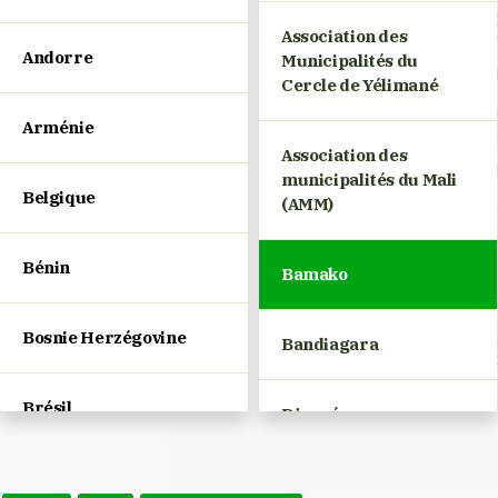
Association des
Andorre
Municipalités du
Cercle de Yélimané
Arménie
Association des
municipalités du Mali
Belgique
(AMM)
Bénin
Bamako
Bosnie Herzégovine
Bandiagara
Brésil
Djenné
Bulgarie
Gao