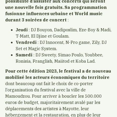
possibilité d’assister aux concerts qui seront
une nouvelle fois gratuits.
Sa programmation
fusionne influences urbaine et World music
durant 3 soirées de concert
:
Jeudi
: DJ Bouyon, Dadiposlim, Eze-Boy & Madi,
T-Matt, El Djine et Goulam.
Vendredi
: DJ Innocent, N-Pro game, Zily, DJ
Set et Magic System.
Samedi
: DJ Sweety, Simao Poulo, Youbbee,
Ronisia, Franglish, Maiitod et Koba Lad.
Pour cette édition 2023, le festival a de nouveau
mobilisé les acteurs économiques du territoire
dont beaucoup ont fait le choix de co-porter
l’organisation du festival avec la ville de
Mamoudzou. Pour arriver à boucler les 500.000
euros de budget, majoritairement avalé par les
déplacements des artistes à Mayotte, leur
hébergement et la restauration, en plus de leur