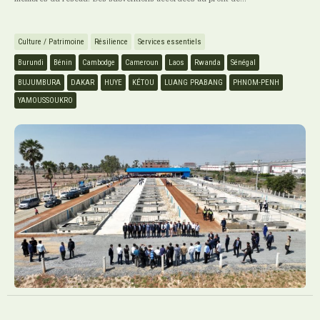
Culture / Patrimoine
Résilience
Services essentiels
Burundi
Bénin
Cambodge
Cameroun
Laos
Rwanda
Sénégal
BUJUMBURA
DAKAR
HUYE
KÉTOU
LUANG PRABANG
PHNOM-PENH
YAMOUSSOUKRO