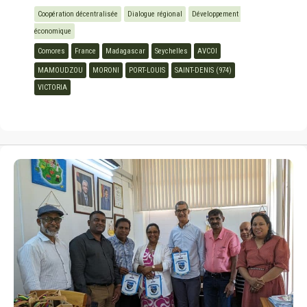
Coopération décentralisée
Dialogue régional
Développement 
économique
Comores
France
Madagascar
Seychelles
AVCOI
MAMOUDZOU
MORONI
PORT-LOUIS
SAINT-DENIS (974)
VICTORIA