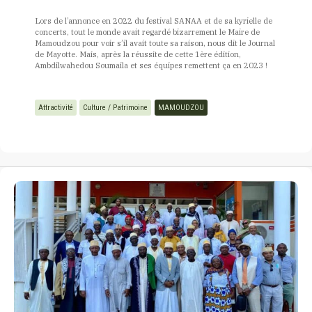
Lors de l’annonce en 2022 du festival SANAA et de sa kyrielle de
concerts, tout le monde avait regardé bizarrement le Maire de
Mamoudzou pour voir s’il avait toute sa raison, nous dit le Journal
de Mayotte. Mais, après la réussite de cette 1ère édition,
Ambdilwahedou Soumaila et ses équipes remettent ça en 2023 !
Attractivité
Culture / Patrimoine
MAMOUDZOU