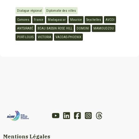
Dialogue régional
Diplomatie des villes
Comores
France
Madagascar
Maurice
Seychelles
AVCOI
ANTSIRABÉ
BEAU BASSIN ROSE HILL
DOMONI
MAMOUDZOU
PORT-LOUIS
VICTORIA
VACOAS-PHOENIX
Mentions Légales