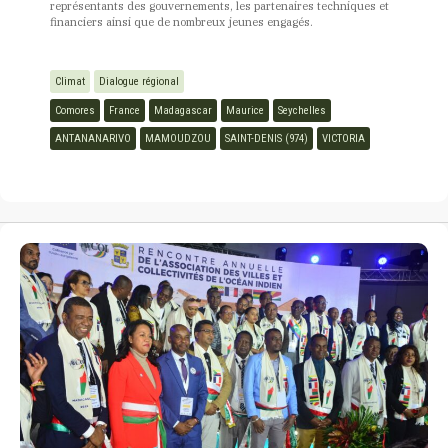
représentants des gouvernements, les partenaires techniques et
financiers ainsi que de nombreux jeunes engagés.
Climat
Dialogue régional
Comores
France
Madagascar
Maurice
Seychelles
ANTANANARIVO
MAMOUDZOU
SAINT-DENIS (974)
VICTORIA