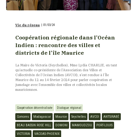
Vie du réseau
|
01/03/24
Coopération régionale dans l’Océan
Indien : rencontre des villes et
districts de l’île Maurice
La Maire de Victoria (Seychelles), Mme Lydia CHARLIE, en tant
qu’actuelle co-présidente de l’Association des Villes et
Collectivités de l’Océan Indien (AVCOI), s’est rendue à l’Île
Maurice du 12 au 14 février 2024 pour parler coopération et
jumelage avec l’ensemble des villes et collectivités locales
mauriciennes.
Coopération décentralisée
Dialogue régional
Comores
Madagascar
Maurice
Seychelles
AVCOI
ANTSIRABÉ
BEAU BASSIN ROSE HILL
DOMONI
MAMOUDZOU
PORT-LOUIS
VICTORIA
VACOAS-PHOENIX