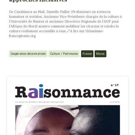
De Casablanca au Mali, Danielle Pailler (Professeure en sciences
humaines et sociales, Ancienne Vice-Présidente chargée de la culture à
l’Université de Nantes et ancienne Directrice Régionale de l’AUF pour
l’Afrique du Nord) montre comment mobiliser les citoyens et rendre la
culture réellement accessible à tous. ​🔗​A lire sur Urbanisme-
francophonie.org
Coopération décentralisée
Culture / Patrimoine
France
Maroc