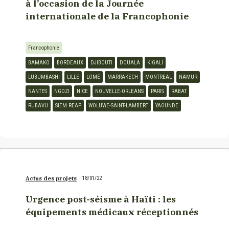
à l’occasion de la Journée
internationale de la Francophonie
Francophonie
BAMAKO
BORDEAUX
DJIBOUTI
DOUALA
KIGALI
LUBUMBASHI
LILLE
LOMÉ
MARRAKECH
MONTREAL
NAMUR
NANTES
NGOZI
NICE
NOUVELLE-ORLEANS
PARIS
RABAT
RUBAVU
SIEM REAP
WOLUWE-SAINT-LAMBERT
YAOUNDE
Actus des projets
|
18/01/22
Urgence post-séisme à Haïti : les
équipements médicaux réceptionnés