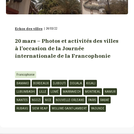
Echos des villes
|
24/03/22
20 mars – Photos et activités des villes
à l’occasion de la Journée
internationale de la Francophonie
Francophonie
BAMAKO
BORDEAUX
DJIBOUTI
DOUALA
KIGALI
LUBUMBASHI
LILLE
LOMÉ
MARRAKECH
MONTREAL
NAMUR
NANTES
NGOZI
NICE
NOUVELLE-ORLEANS
PARIS
RABAT
RUBAVU
SIEM REAP
WOLUWE-SAINT-LAMBERT
YAOUNDE