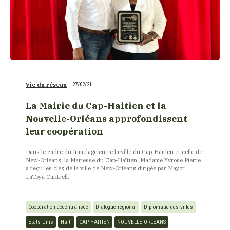
Vie du réseau
|
27/02/21
La Mairie du Cap-Haitien et la
Nouvelle-Orléans approfondissent
leur coopération
Dans le cadre du jumelage entre la ville du Cap-Haïtien et celle de
New-Orléans, la Mairesse du Cap-Haïtien, Madame Yvrose Pierre
a reçu les clés de la ville de New-Orléans dirigée par Mayor
LaToya Cantrell.
Coopération décentralisée
Dialogue régional
Diplomatie des villes
Etats-Unis
Haïti
CAP HAITIEN
NOUVELLE-ORLEANS