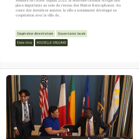
Membre de l'AIMF depuis 2015, la Nouvelle-Orléans occupe une
place importante au sein du réseau des Maires francophones. Au
cours des dernières années, la ville a notamment développé sa
coopération avec la ville de...
Coopération décentralisée
Gouvernance locale
Etats-Unis
NOUVELLE-ORLEANS