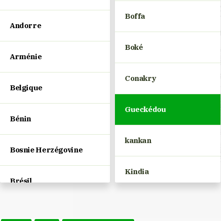
Boffa
Andorre
Boké
Arménie
Conakry
Belgique
Gueckédou
Bénin
kankan
Bosnie Herzégovine
Kindia
Brésil
Labé
Bulgarie