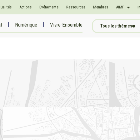
tualités
Actions
Événements
Ressources
Membres
AIMF
I
at
Numérique
Vivre-Ensemble
Tous les thèmes