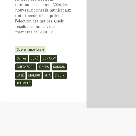
communales de mai 2026, les
nouveaux conseils municipaux
ont procédé, début juillet, à
Cap Vert
l'élection des maires. Quels
résultats dans les villes
membres de l’AIMF ?
Centrafrique
Gouvernance locale
Comores
Guinée
BOKÉ
CONAKRY
GUÉCKÉDOU
KINDIA
KANKAN
Congo
LABÉ
MAMOU
PITA
SIGUIRI
TÉLIMÉLÉ
Côte d’Ivoire
Djibouti
Egypte