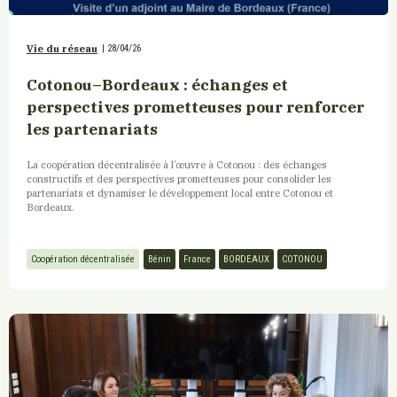
Vie du réseau
|
28/04/26
Cotonou–Bordeaux : échanges et
perspectives prometteuses pour renforcer
les partenariats
La coopération décentralisée à l’œuvre à Cotonou : des échanges
constructifs et des perspectives prometteuses pour consolider les
partenariats et dynamiser le développement local entre Cotonou et
Bordeaux.
Coopération décentralisée
Bénin
France
BORDEAUX
COTONOU