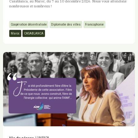
Casablanca, au Maroc, du 7 au 10 décembre 2026. Nous vous attendons
nombreuses et nombreux !
Coopération décentralisée
Diplomatie des villes
Francophonie
Maroc
CASABLANCA
|
19/03/26