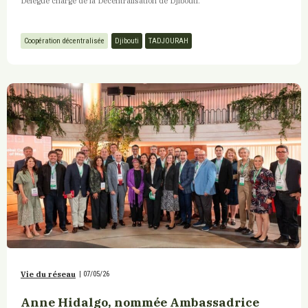
Délégué chargé de la Décentralisation de Djibouti.
Coopération décentralisée
Djibouti
TADJOURAH
Vie du réseau
|
07/05/26
Anne Hidalgo, nommée Ambassadrice