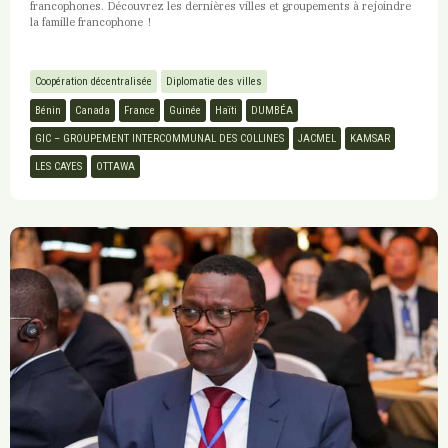
francophones. Découvrez les dernières villes et groupements à rejoindre
la famille francophone !
Coopération décentralisée
Diplomatie des villes
Bénin
Canada
France
Guinée
Haïti
DUMBÉA
GIC – GROUPEMENT INTERCOMMUNAL DES COLLINES
JACMEL
KAMSAR
LES CAYES
OTTAWA