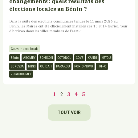
changements : quels résultats des
élections locales au Bénin ?
Dans la suite des élections communales tenues le 11 mars 2026 au
Bénin, les Maires ont été officiellement installés ces 13 et 14 février. Tour
d'horizon dans les villes membres de l'AIMF !
Gouvernance locale
Bénin
ABOMEY
BOHICON
COTONOU
COVÈ
KANDI
KÉTOU
LOKOSSA
NIKKI
OUIDAH
PARAKOU
PORTO-NOVO
TOFFO
ZOGBODOMEY
1
3
4
5
2
TOUT VOIR