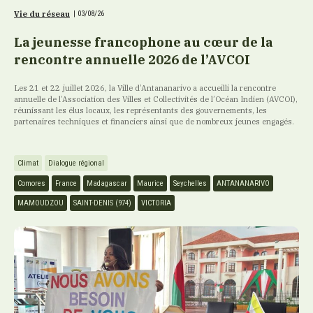
Vie du réseau
|
03/08/26
La jeunesse francophone au cœur de la
rencontre annuelle 2026 de l’AVCOI
Les 21 et 22 juillet 2026, la Ville d’Antananarivo a accueilli la rencontre
annuelle de l’Association des Villes et Collectivités de l’Océan Indien (AVCOI),
réunissant les élus locaux, les représentants des gouvernements, les
partenaires techniques et financiers ainsi que de nombreux jeunes engagés.
Climat
Dialogue régional
Comores
France
Madagascar
Maurice
Seychelles
ANTANANARIVO
MAMOUDZOU
SAINT-DENIS (974)
VICTORIA