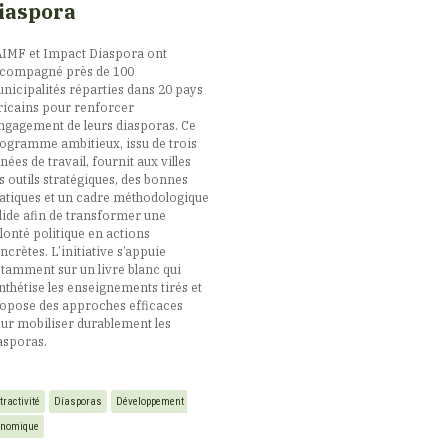
iaspora
AIMF et Impact Diaspora ont
compagné près de 100
nicipalités réparties dans 20 pays
ricains pour renforcer
engagement de leurs diasporas. Ce
ogramme ambitieux, issu de trois
nées de travail, fournit aux villes
s outils stratégiques, des bonnes
atiques et un cadre méthodologique
lide afin de transformer une
lonté politique en actions
ncrètes. L’initiative s’appuie
tamment sur un livre blanc qui
nthétise les enseignements tirés et
opose des approches efficaces
ur mobiliser durablement les
asporas.
tractivité
Diasporas
Développement 
onomique