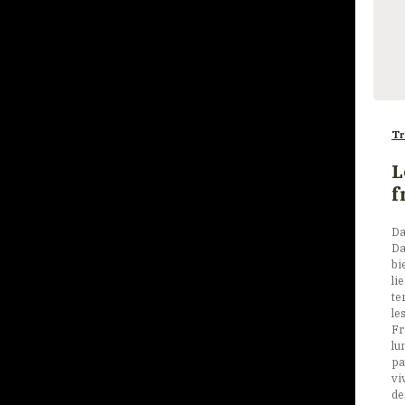
Tr
L
f
Da
Da
bi
li
te
le
Fr
lu
pa
vi
de