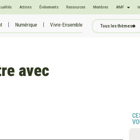
tualités
Actions
Événements
Ressources
Membres
AIMF
I
at
Numérique
Vivre-Ensemble
Tous les thèmes
tre avec
CE
VO