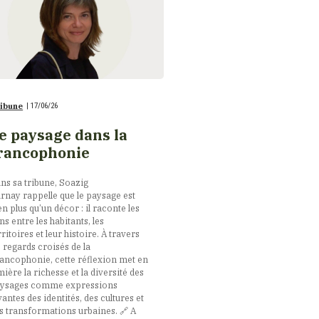
ibune
|
17/06/26
e paysage dans la
rancophonie
ns sa tribune, Soazig
rnay rappelle que le paysage est
en plus qu’un décor : il raconte les
ens entre les habitants, les
rritoires et leur histoire. À travers
s regards croisés de la
ancophonie, cette réflexion met en
mière la richesse et la diversité des
ysages comme expressions
vantes des identités, des cultures et
s transformations urbaines. 🔗​ A