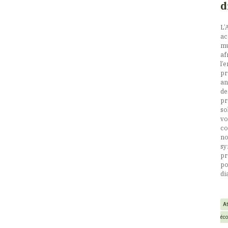
d
L’
ac
mu
af
l’
pr
an
de
pr
so
vo
co
no
sy
pr
po
di
At
éc