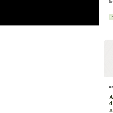
li
F
Re
A
d
m