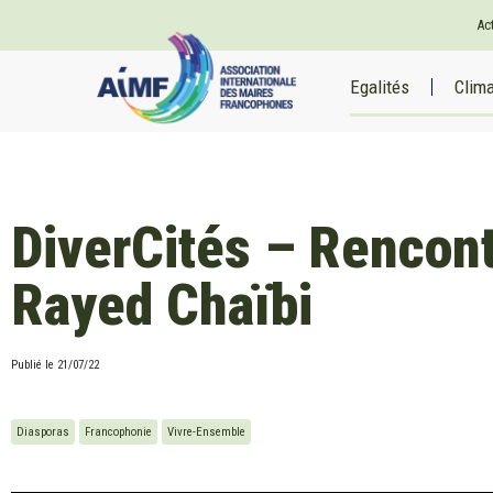
Ac
Egalités
Clim
DiverCités – Rencon
Rayed Chaïbi
Publié le
21/07/22
Diasporas
Francophonie
Vivre-Ensemble