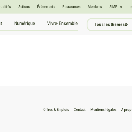
tualités
Actions
Événements
Ressources
Membres
AIMF
I
at
Numérique
Vivre-Ensemble
Tous les thèmes
Offres & Emplois
Contact
Mentions légales
A prop