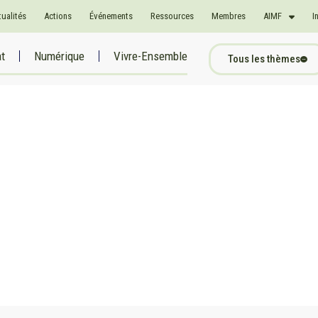
tualités
Actions
Événements
Ressources
Membres
AIMF
I
at
Numérique
Vivre-Ensemble
Tous les thèmes