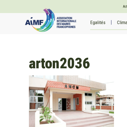
Ac
Egalités
Clim
arton2036