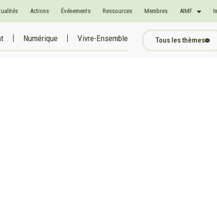
tualités
Actions
Événements
Ressources
Membres
AIMF
I
at
Numérique
Vivre-Ensemble
Tous les thèmes