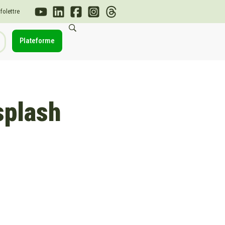
nfolettre
Plateforme
splash