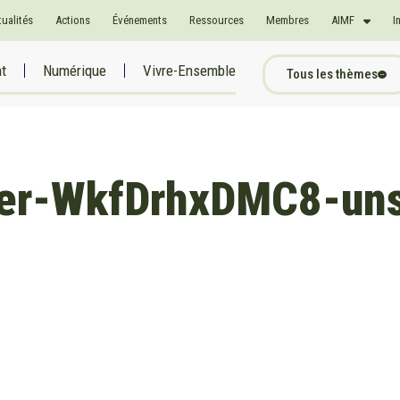
tualités
Actions
Événements
Ressources
Membres
AIMF
I
at
Numérique
Vivre-Ensemble
Tous les thèmes
iger-WkfDrhxDMC8-un